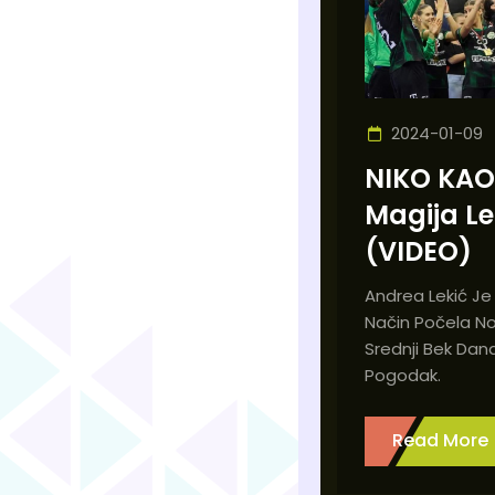
2024-01-09
NIKO KAO
Magija Le
(VIDEO)
Andrea Lekić Je
Način Počela No
Srednji Bek Dana
Pogodak.
Read More