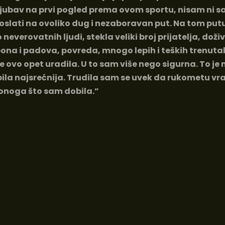
 ljubav na prvi pogled prema ovom sportu, nisam ni s
oslati na ovoliko dug i nezaboravan put. Na tom pu
verovatnih ljudi, stekla veliki broj prijatelja, doži
pona i padova, povreda, mnogo lepih i teških trenutak
e ovo opet uradila. U to sam više nego sigurna. To je
la najsrećnija. Trudila sam se uvek da rukometu vr
onoga što sam dobila.”