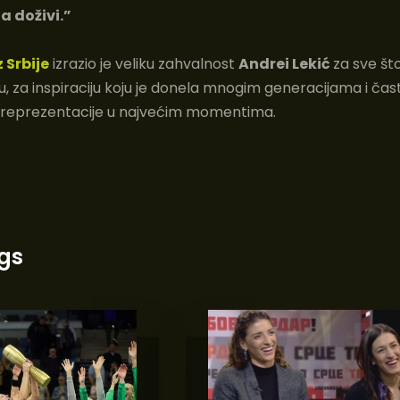
a doživi.”
 Srbije
izrazio je veliku zahvalnost
Andrei Lekić
za sve što
za inspiraciju koju je donela mnogim generacijama i čast
 reprezentacije u najvećim momentima.
gs