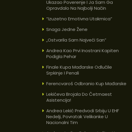
Ukazao Poverenje I Ja Sam Ga
Opravdalo Na Najbolji Način
“Izuzetno Emotivna Utakmica”
Snaga Jedne Žene
„Ostvarila Sam Najveći San”
Andrea Kao Prvi Inostrani Kapiten
Podigla Pehar
Finale Kupa Mađarske Odlučile
Srpkinje I Penali
Ferencvaroš Odbranio Kup Mađarske
Lekićeva Brojala Do Četrnaest
Asistencija!
Andrea Lekić Predvodi Srbiju U EHF
Nedelji, Povratak Velikanke U
Nacionalni Tim