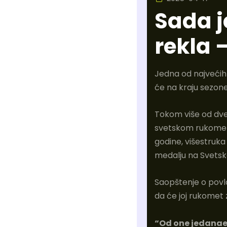
Sada j
rekla –
Jedna od najvećih
će na kraju sezone
Tokom više od dve
svetskom rukometu
godine, višestruka
medalju na Svetsk
Saopštenje o pov
da će joj rukomet z
“Od one jedanaes