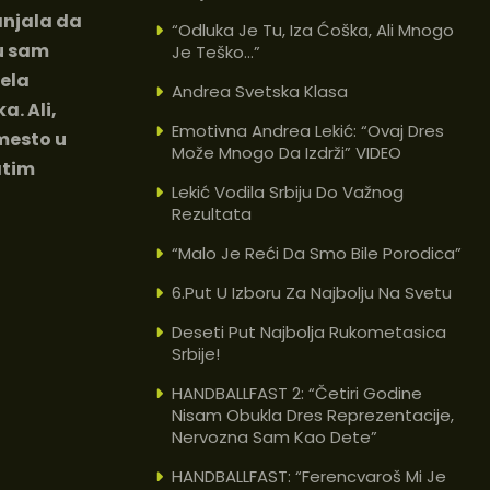
anjala da
“Odluka Je Tu, Iza Ćoška, Ali Mnogo
tu sam
Je Teško…”
vela
Andrea Svetska Klasa
a. Ali,
Emotivna Andrea Lekić: “Ovaj Dres
 mesto u
Može Mnogo Da Izdrži” VIDEO
atim
Lekić Vodila Srbiju Do Važnog
Rezultata
“Malo Je Reći Da Smo Bile Porodica”
6.put U Izboru Za Najbolju Na Svetu
Deseti Put Najbolja Rukometasica
Srbije!
HANDBALLFAST 2: “Četiri Godine
Nisam Obukla Dres Reprezentacije,
Nervozna Sam Kao Dete”
HANDBALLFAST: “Ferencvaroš Mi Je