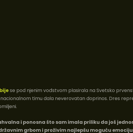
bije
se pod njenim vođstvom plasirala na Svetsko prvens
 u nacionalnom timu dala neverovatan doprinos. Dres repr
omiljeni.
hvalna i ponosna što sam imala priliku da još jedn
državnim grbom i proživim najlepšu moguću emociju