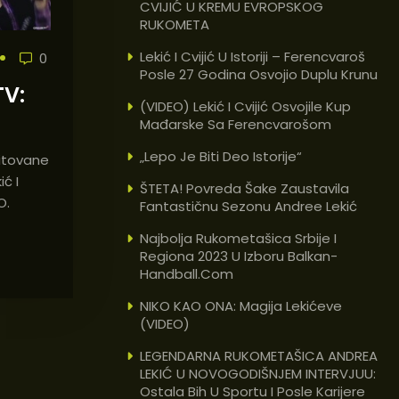
CVIJIĆ U KREMU EVROPSKOG
RUKOMETA
Lekić I Cvijić U Istoriji – Ferencvaroš
0
Posle 27 Godina Osvojio Duplu Krunu
TV:
(VIDEO) Lekić I Cvijić Osvojile Kup
Mađarske Sa Ferencvarošom
„Lepo Je Biti Deo Istorije“
itovane
ić I
ŠTETA! Povreda Šake Zaustavila
O.
Fantastičnu Sezonu Andree Lekić
Najbolja Rukometašica Srbije I
Regiona 2023 U Izboru Balkan-
Handball.com
NIKO KAO ONA: Magija Lekićeve
(VIDEO)
LEGENDARNA RUKOMETAŠICA ANDREA
LEKIĆ U NOVOGODIŠNJEM INTERVJUU:
Ostala Bih U Sportu I Posle Karijere