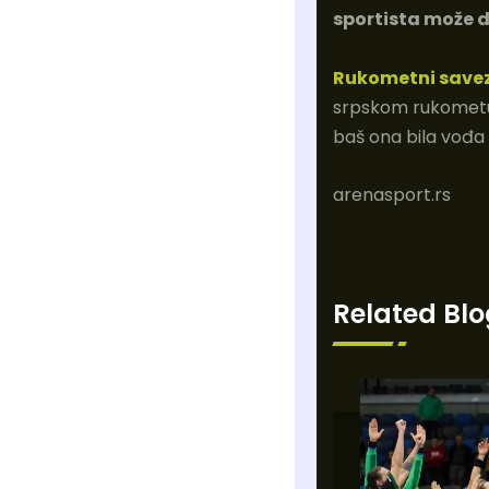
sportista može d
Rukometni savez
srpskom rukometu, 
baš ona bila vođa
arenasport.rs
Related Blo