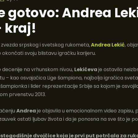
e gotovo: Andrea Lek
 kraj!
 zvezda srpskog i svetskog rukometa,
Andrea Lekić
, obja
 okončati svoju blistavu igračku karijeru.
 decenije na vrhunskom nivou,
Lekićeva
je ostavila neizbr
 – kao osvajačica Lige šampiona, najbolja igračica sveta
 šampionka i lider reprezentacije Srbije sa kojom je osvoji
om prvenstvu 2013.
lačenju
Andrea
je objavila u emocionalnom video zapisu, p
auvek ostati ljubav života i da je ponosna na sve što je po
togodišnje dvojčice koja je prvi put potrčala za r