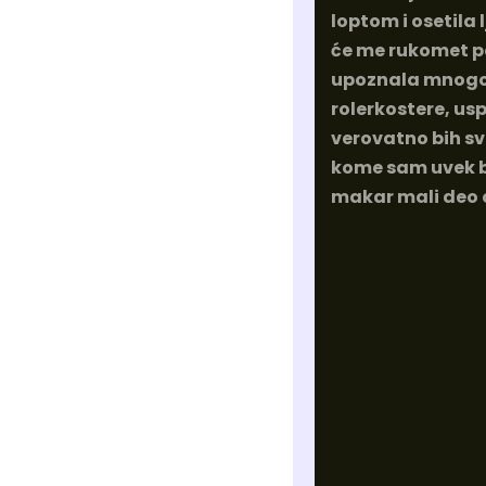
loptom i osetila
će me rukomet p
upoznala mnogo ne
rolerkostere, us
verovatno bih sv
kome sam uvek bi
makar mali deo 