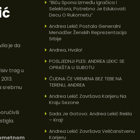
“Biću Spona Između Igračica I
ić
Selektora, Potrebno Je Edukovati
Decu O Rukometu”
Andrea Lekić Postala Generalni
Menadžer Ženskih Reprezentacija
Srbije
vila je da
Andrea, Hvala!
POSLJEDNJI PLES: ANDREA LEKIC SE
OPRAŠTA U SUBOTU
isiv trag u
ČUDNA ĆE VREMENA BEZ TEBE NA
 2013.
TERENU, ANDREA
la srebrnu
Andrea Lekić Završava Karijeru Na
Kraju Sezone
oručivši
Sada Je Gotovo: Andrea Lekić Rekla
– Kraj!
stigla.
Andrea Lekić Završava Veličanstvenu
ukometnom
Karijeru