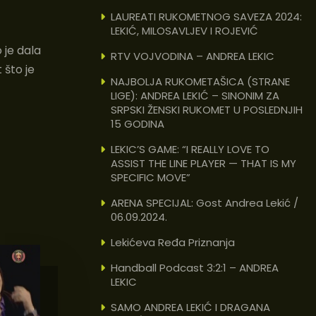
LAUREATI RUKOMETNOG SAVEZA 2024:
LEKIĆ, MILOSAVLJEV I ROJEVIĆ
 je dala
RTV VOJVODINA – ANDREA LEKIC
 što je
NAJBOLJA RUKOMETAŠICA (STRANE
LIGE): ANDREA LEKIĆ – SINONIM ZA
SRPSKI ŽENSKI RUKOMET U POSLEDNJIH
15 GODINA
LEKIC’S GAME: “I REALLY LOVE TO
ASSIST THE LINE PLAYER — THAT IS MY
SPECIFIC MOVE”
ARENA SPECIJAL: Gost Andrea Lekić /
06.09.2024.
Lekićeva Ređa Priznanja
Handball Podcast 3:2:1 – ANDREA
LEKIC
SAMO ANDREA LEKIĆ I DRAGANA