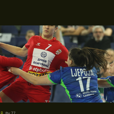
By
77