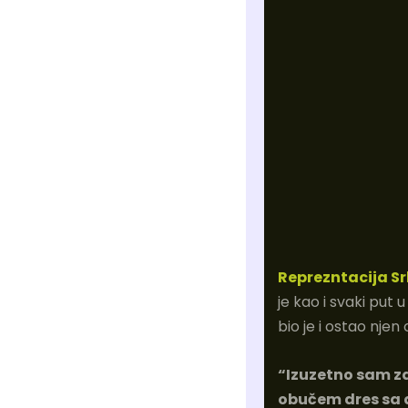
Reprezntacija Sr
je kao i svaki put
bio je i ostao njen 
“Izuzetno sam za
obučem dres sa 