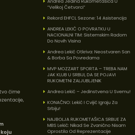
Andrea Jedina Rukometašica U
“velikoj Četvorci”
Rekord EHFCL Sezone: 14 Asistencija
ANDREA LEKIĆ O POVRATKU U
NACIONALNI TIM: Sistemskim Radom
Do Novih Visina
Andrea Lekić Otkriva: Neostvaren San
& Borba Sa Povredama
MVP MOZZART SPORTA – TREBA NAM
JAK KLUB U SRBIJI, DA SE POJAVI
RUKOMETNI ZALJUBLJENIK
Andrea Lekić – Jedinstvena U Svemu!
tvo čime
ezentacije,
KONAČNO: Lekić I Cvijić Igraju Za
Srbiju!
NAJBOLJA RUKOMETAŠICA SRBIJE ZA
om
MBS Lekić: Nikad Se Zvanično Nisam
Oprostila Od Reprezentacije
 koju