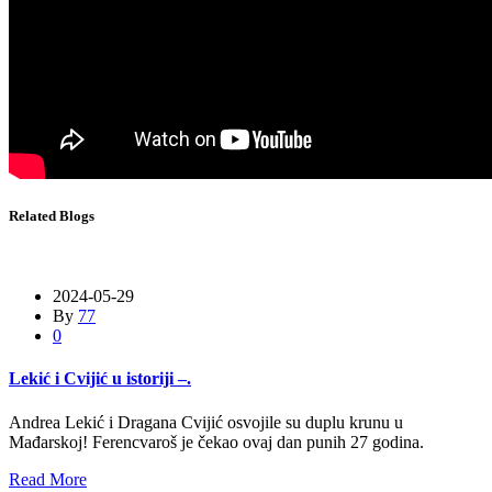
Related Blogs
2024-05-29
By
77
0
Lekić i Cvijić u istoriji –.
Andrea Lekić i Dragana Cvijić osvojile su duplu krunu u
Mađarskoj! Ferencvaroš je čekao ovaj dan punih 27 godina.
Read More