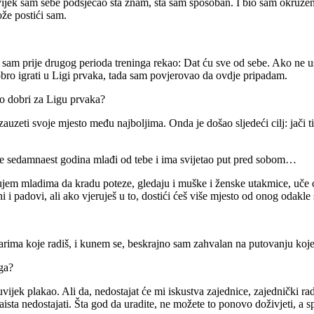
vijek sam sebe podsjećao šta znam, šta sam sposoban.
I bio sam okružen
ože postići sam.
a sam prije drugog perioda treninga rekao: Dat ću sve od sebe.
Ako ne u
ro igrati u Ligi prvaka, tada sam povjerovao da ovdje pripadam.
jno dobri za Ligu prvaka?
zauzeti svoje mjesto među najboljima.
Onda je došao sljedeći cilj: jači t
ji je sedamnaest godina mlađi od tebe i ima svijetao put pred sobom…
ujem mladima da kradu poteze, gledaju i muške i ženske utakmice, uče 
i padovi, ali ako vjeruješ u to, dostići ćeš više mjesto od onog odakle 
tvarima koje radiš, i kunem se, beskrajno sam zahvalan na putovanju koj
oga?
vijek plakao.
Ali da, nedostajat će mi iskustva zajednice, zajednički rad
ista nedostajati.
Šta god da uradite, ne možete to ponovo doživjeti, a sporti