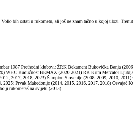
.
Volio bih ostati u rukometu, ali još ne znam tačno u kojoj ulozi.
Trenut
bar 1987 Prethodni klubovi: ŽRK Bekament Bukovička Banja (2006
20) WHC Budućnost BEMAX (2020-2021) RK Krim Mercator Ljubljan
 (2012, 2017, 2018, 2023) Šampion Slovenije (2008. 2009, 2010, 2011
4, 2025) Prvak Makedonije (2014, 2015, 2016, 2017, 2018) Osvajač K
lji rukometaš na svijetu (2013)