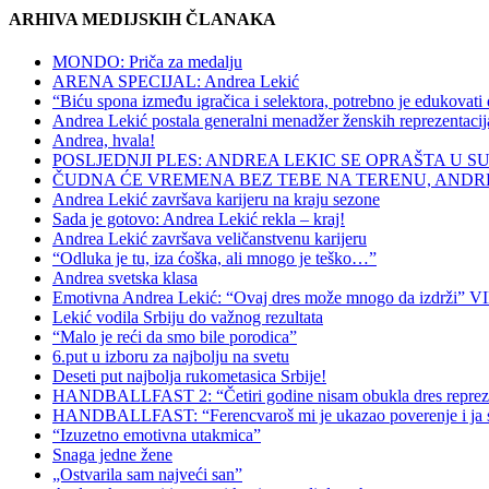
ARHIVA MEDIJSKIH ČLANAKA
MONDO: Priča za medalju
ARENA SPECIJAL: Andrea Lekić
“Biću spona između igračica i selektora, potrebno je edukovat
Andrea Lekić postala generalni menadžer ženskih reprezentacij
Andrea, hvala!
POSLJEDNJI PLES: ANDREA LEKIC SE OPRAŠTA U 
ČUDNA ĆE VREMENA BEZ TEBE NA TERENU, ANDR
Andrea Lekić završava karijeru na kraju sezone
Sada je gotovo: Andrea Lekić rekla – kraj!
Andrea Lekić završava veličanstvenu karijeru
“Odluka je tu, iza ćoška, ali mnogo je teško…”
Andrea svetska klasa
Emotivna Andrea Lekić: “Ovaj dres može mnogo da izdrži” 
Lekić vodila Srbiju do važnog rezultata
“Malo je reći da smo bile porodica”
6.put u izboru za najbolju na svetu
Deseti put najbolja rukometasica Srbije!
HANDBALLFAST 2: “Četiri godine nisam obukla dres reprezen
HANDBALLFAST: “Ferencvaroš mi je ukazao poverenje i ja sa
“Izuzetno emotivna utakmica”
Snaga jedne žene
„Ostvarila sam najveći san”