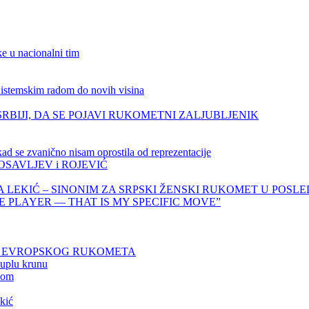
e u nacionalni tim
skim radom do novih visina
RBIJI, DA SE POJAVI RUKOMETNI ZALJUBLJENIK
vanično nisam oprostila od reprezentacije
OSAVLJEV i ROJEVIĆ
 LEKIĆ – SINONIM ZA SRPSKI ŽENSKI RUKOMET U POSLE
NE PLAYER — THAT IS MY SPECIFIC MOVE”
MU EVROPSKOG RUKOMETA
 duplu krunu
šom
kić