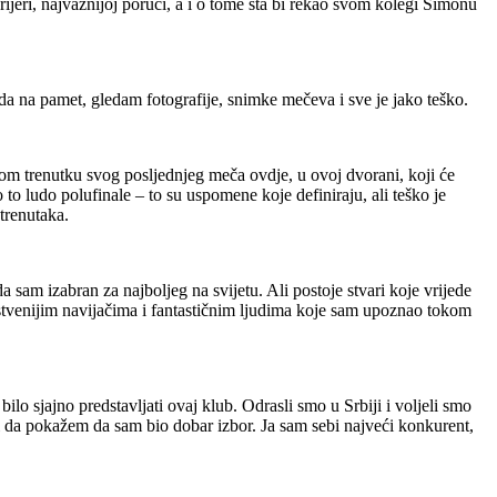
jeri, najvažnijoj poruci, a i o tome šta bi rekao svom kolegi Simonu
da na pamet, gledam fotografije, snimke mečeva i sve je jako teško.
om trenutku svog posljednjeg meča ovdje, u ovoj dvorani, koji će
to ludo polufinale – to su uspomene koje definiraju, ali teško je
trenutaka.
a sam izabran za najboljeg na svijetu.
Ali postoje stvari koje vrijede
astvenijim navijačima i fantastičnim ljudima koje sam upoznao tokom
ilo sjajno predstavljati ovaj klub.
Odrasli smo u Srbiji i voljeli smo
i da pokažem da sam bio dobar izbor.
Ja sam sebi najveći konkurent,