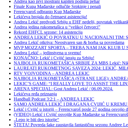
Andrea kao prvi inostrani kapiten podigla pehar
Finale Kupa Mađarske odlučile Srpkinje i penali
Ferencvaroš odbranio Kup Mađarske
Lekićeva brojala do četrnaest asistencija!
Andrea Lekić predvodi Srbiju u EHF nedelji, povratak velikank
Andrea jedina rukometašica u “velikoj četvorci”
Rekord EHFCL sezone: 14 asistencija
ANDREA LEKIĆ O POVRATKU U NACIONALNI TIM: Sistem
Andrea Lekić otkriva: Neostvaren san & borba sa povredama
MVP MOZZART SPORTA – TREBA NAM JAK KLUB U S
Andrea Lekić – jedinstvena u svemu!
KONAČNO: Lekić i Cvijić igraju za Srbiju!
NAJBOLJA RUKOMETAŠICA SRBIJE ZA MBS Lekić: Nikad se z
LAUREATI RUKOMETNOG SAVEZA 2024: LEKIĆ, MIL
RTV VOJVODINA – ANDREA LEKIC
NAJBOLJA RUKOMETAŠICA (STRANE LIGE): ANDREA
LEKIC’S GAME: “I REALLY LOVE TO ASSIST THE LI
ARENA SPECIJAL: Gost Andrea Lekić / 06.09.2024.
Lekićeva ređa priznanja
Handball Podcast 3:2:1 – ANDREA LEKIC
SAMO ANDREA LEKIĆ I DRAGANA CVIJIĆ U KRE
Lekić i Cvijić u istoriji – Ferencvaroš posle 27 godina osvojio
(VIDEO) Lekić i Cvijić osvojile Kup Mađarske sa Ferencvaro
„Lepo je biti deo istorije“
ŠTETA! Povreda šake zaustavila fantastičnu sezonu Andree Le