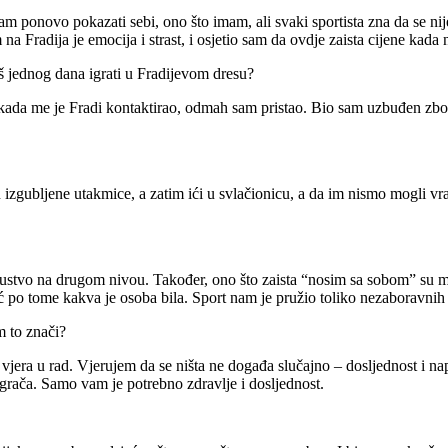
m ponovo pokazati sebi, ono što imam, ali svaki sportista zna da se nij
 Fradija je emocija i strast, i osjetio sam da ovdje zaista cijene kada n
eš jednog dana igrati u Fradijevom dresu?
kada me je Fradi kontaktirao, odmah sam pristao.
Bio sam uzbuđen zbog 
izgubljene utakmice, a zatim ići u svlačionicu, a da im nismo mogli vrat
skustvo na drugom nivou.
Također, ono što zaista “nosim sa sobom” su 
ć po tome kakva je osoba bila.
Sport nam je pružio toliko nezaboravnih t
m to znači?
vjera u rad.
Vjerujem da se ništa ne događa slučajno – dosljednost i nap
grača.
Samo vam je potrebno zdravlje i dosljednost.