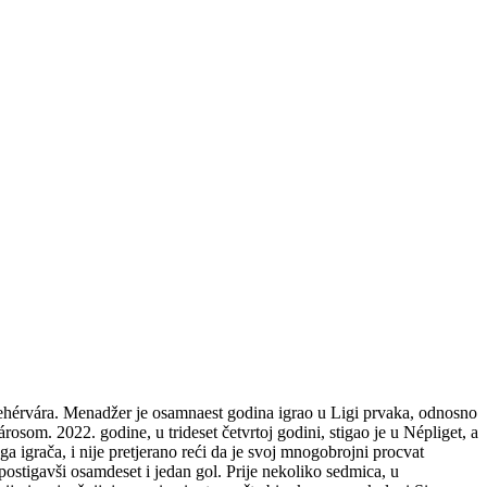
ehérvára.
Menadžer je osamnaest godina igrao u Ligi prvaka, odnosno
városom.
2022. godine, u trideset četvrtoj godini, stigao je u Népliget, a
a igrača, i nije pretjerano reći da je svoj mnogobrojni procvat
ostigavši ​​osamdeset i jedan gol.
Prije nekoliko sedmica, u