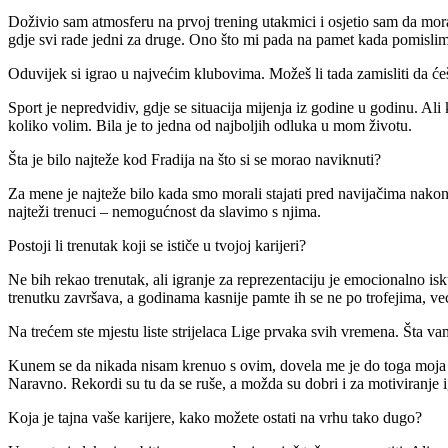
Doživio sam atmosferu na prvoj trening utakmici i osjetio sam da mora
gdje svi rade jedni za druge.
Ono što mi pada na pamet kada pomislim na
Oduvijek si igrao u najvećim klubovima.
Možeš li tada zamisliti da ć
Sport je nepredvidiv, gdje se situacija mijenja iz godine u godinu.
Ali 
koliko volim.
Bila je to jedna od najboljih odluka u mom životu.
Šta je bilo najteže kod Fradija na što si se morao naviknuti?
Za mene je najteže bilo kada smo morali stajati pred navijačima nakon 
najteži trenuci – nemogućnost da slavimo s njima.
Postoji li trenutak koji se ističe u tvojoj karijeri?
Ne bih rekao trenutak, ali igranje za reprezentaciju je emocionalno i
trenutku završava, a godinama kasnije pamte ih se ne po trofejima, ve
Na trećem ste mjestu liste strijelaca Lige prvaka svih vremena.
Šta va
Kunem se da nikada nisam krenuo s ovim, dovela me je do toga moja 
Naravno.
Rekordi su tu da se ruše, a možda su dobri i za motiviranje i
Koja je tajna vaše karijere, kako možete ostati na vrhu tako dugo?