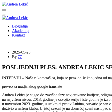
Biografija
Akademija
Kontakt
2025-05-23
By
77
POSLJEDNJI PLES: ANDREA LEKIC S
INTERVJU – Naša rukometašica, koja se penzioniše kao jedna od najbol
preveo sa madjarskog google translate
Andrea Lekics je stigao do završne faze nevjerovatne karijere, odigra
na najvišem nivou, 2013. godine je osvojio seriju i iste godine je izabr
u novembru 2023. godine, u utakmici protiv Lubina, ostvario je san o h
doživio u našem klubu.
U istoj sezoni je na domaćoj sceni nastupao s F