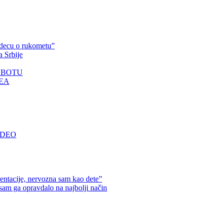
i decu o rukometu”
a Srbije
SUBOTU
EA
VIDEO
tacije, nervozna sam kao dete”
m ga opravdalo na najbolji način