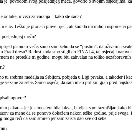
a je, povodom svog posljednjeg meča, govorio o svojim osjećajima, kari
oje odluke, u vezi zatvaranja – kako ste sada?
za mene.
Teško je pronaći prave riječi, ali kao da mi milion uspomena pa
on posljednjeg meča?
aprijed planirao veče, samo sam želio da se “pustim”, da uživam u svak
u Fradi dresu?
Radost kada smo stigli do FINAL4, taj osjećaj i naravno 
nem na protekle tri godine, mogu biti zahvalan na toliko nezaboravnih 
ri?
 tu srebrna medalja sa Srbijom, pobjeda u Ligi prvaka, a također i kad
je vezane za sebe.
Samo osjećaj da sam imao priliku igrati pred najstr
tpisali ugovor?
 pakao – jer je atmosfera bila takva, i uvijek sam razmišljao kako bi b
izazov za mene da se ponovo dokažem nakon teške godine, prije svega, 
g mogu reći da sam smiren jer sam zaista dao sve od sebe.
rmu?