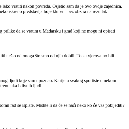
e lako vratiti nakon povreda.
Osjetio sam da je ovo ovdje zajednica,
eko iskreno predstavlja boje kluba – bez obzira na rezultat.
prilike da se vratim u Mađarsku i grad koji ne mogu ni opisati
iti nešto od onoga što smo od njih dobili.
To su vjerovatno bili
mnogi ljudi koje sam upoznao.
Karijera svakog sportiste u nekom
renutaka i divnih ljudi.
oran rad se isplate.
Mislite li da će se naći neko ko će vas pobijediti?