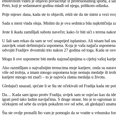
emotivnom videu je objavio povlačenje iz profesionalnog sporta, a sad
Petri, koji je sedamnaest godina mlađi od njega, prilikom odlaska.
Prije mjesec dana, kada ste to objavili, rekli ste da ste mirni u vezi sv
Sada u meni vlada oluja.
Mislim da je ova sedmica bila najkritičnija 
Jeste li ikada zamišljali subotu navečer, kako će biti sići s terena nak
U šali sam rekao da sam se već unaprijed isplanirao.
Ali nisam baš un
zauvijek ostati definirajuća uspomena.
Koja je vaša najjača uspomena 
odvojiti Fradijev dvostruki trio nakon 27 godina od toga.
Kada se osvr
Mogu li ove uspomene biti među najznačajnijima u cijeloj vašoj karije
Ako razmišljam o najvažnijim trenucima moje karijere, onda su naravno
više od trofeja, a imam mnogo uspomena koje nemaju medalje ili trofe
karijere mnogo mi znači – to je najveća zlatna medalja u životu.
Gledajući unazad, sjećate li se šta ste očekivali od Fradija kada ste po
Da… Kada sam igrao protiv Fradija, uvijek sam se osjećao kao da idem u
igrati pred tako ludim navijačima.
S druge strane, bio je to ogroman 
očekujem od sebe da uvijek pokažem sve od sebe, ali gledajući unatra
Šta ste ovdje pronašli što vam je pomoglo da se vratite u vrhunsku fo