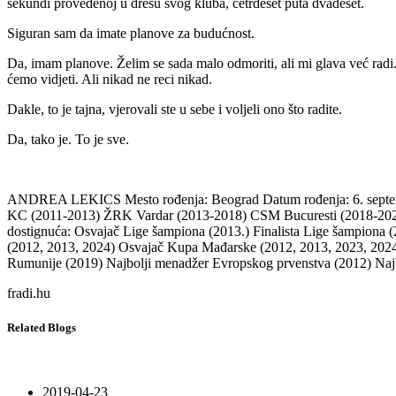
sekundi provedenoj u dresu svog kluba, četrdeset puta dvadeset.
Siguran sam da imate planove za budućnost.
Da, imam planove.
Želim se sada malo odmoriti, ali mi glava već radi
ćemo vidjeti.
Ali nikad ne reci nikad.
Dakle, to je tajna, vjerovali ste u sebe i voljeli ono što radite.
Da, tako je.
To je sve.
ANDREA LEKICS Mesto rođenja: Beograd Datum rođenja: 6. septem
KC (2011-2013) ŽRK Vardar (2013-2018) CSM Bucuresti (2018-20
dostignuća: Osvajač Lige šampiona (2013.) Finalista Lige šampiona
(2012, 2013, 2024) Osvajač Kupa Mađarske (2012, 2013, 2023, 202
Rumunije (2019) Najbolji menadžer Evropskog prvenstva (2012) Najbo
fradi.hu
Related Blogs
2019-04-23