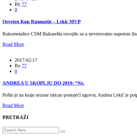
By
77
0
Osvojen Kup Rumunije – Lekic MVP
Rukometašice CSM Bukurešta osvojile su u neverovatno napetom fin
Read More
2017-02-17
By
77
0
ANDREA U SKOPLJU DO 2019: “Ne.
Pošto je na kraju sezone isticao postojeći ugovor, Andrea Lekić je po
Read More
PRETRAŽI