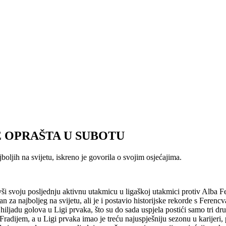
E OPRAŠTA U SUBOTU
jih na svijetu, iskreno je govorila o svojim osjećajima.
vši svoju posljednju aktivnu utakmicu u ligaškoj utakmici protiv Alba F
an za najboljeg na svijetu, ali je i postavio historijske rekorde s Ferenc
iljadu golova u Ligi prvaka, što su do sada uspjela postići samo tri drug
radijem, a u Ligi prvaka imao je treću najuspješniju sezonu u karijeri, p