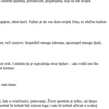
 dobrim ljudima, porodicom, prijateljima, koji su me uvijek
spijem, idem kući.
Važno je da vas dom uvijek čeka, to obično kažem
im, veći izazovi.
Inspirišeš mnogo talenata, upoznaješ mnogo ljudi,
od svih.
I mislim da je najvažnija stvar ljubav – ako voliš ono što
si krenuo.
e sam imao.
, šale u svlačionici, putovanja.
Život sportiste je teško, ali lijepo
sti bi trebali biti svjesni toga i zato bi trebali uživati ​​u svakoj