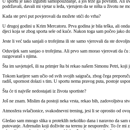
U sportu je lako izgubiti samopouzdanje, a još teže ga povratiti.
Ali u
podržavali, davali mi vjetar u leđa, vjerujem da se ništa u životu ne m
Kada ste prvi put povjerovali da možete stići do vrha?
U drugoj godini u Krim Mercatoru.
Prva godina je bila teška, ali ond
djeci koja se zbog sporta sele od kuće.
Nakon toga sam počeo jako dob
Jeste li već tada sanjali o trofejima ili ste samo vjerovali da ste dovol
Oduvijek sam sanjao o trofejima.
Ali prvo sam morao vjerovati da ću 
razgovaraš s njima.
Šta im savjetuješ, ili na primjer šta bi rekao našem Simonu Petri, ko
Tokom karijere sam učio od svih svojih saigrača, zbog čega preporuč
radiš, upornost dolazi s tim.
U sportu nema pravog puta, postoje usponi 
Šta će ti najviše nedostajati iz života sportiste?
Još ne znam.
Mislim da postoji neka vrsta, rekao bih, zadovoljstva s
Atmosfera svlačionice, svakodnevni trening, jesi li se oprostio od ov
Gledao sam mnogo slika u proteklih nekoliko dana i naravno da sam u
putovanje.
Adrenalin koji doživite na terenu je neuporediv.
To će mi za