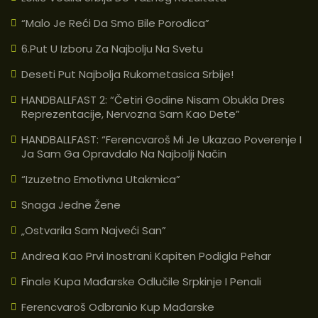
“Malo Je Reći Da Smo Bile Porodica”
6.put U Izboru Za Najbolju Na Svetu
Deseti Put Najbolja Rukometasica Srbije!
HANDBALLFAST 2: “Četiri Godine Nisam Obukla Dres
Reprezentacije, Nervozna Sam Kao Dete”
HANDBALLFAST: “Ferencvaroš Mi Je Ukazao Poverenje I
Ja Sam Ga Opravdalo Na Najbolji Način
“Izuzetno Emotivna Utakmica”
Snaga Jedne Žene
„Ostvarila Sam Najveći San”
Andrea Kao Prvi Inostrani Kapiten Podigla Pehar
Finale Kupa Mađarske Odlučile Srpkinje I Penali
Ferencvaroš Odbranio Kup Mađarske