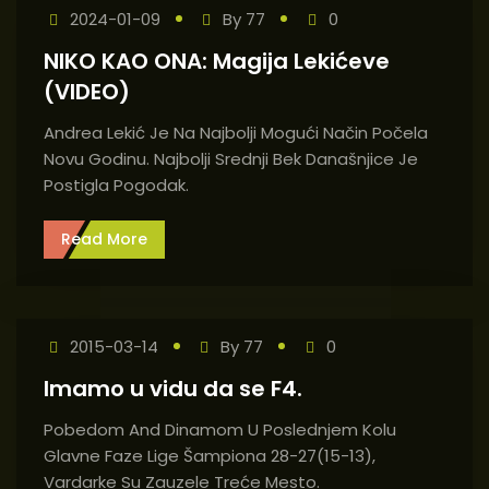
2024-01-09
By
77
0
NIKO KAO ONA: Magija Lekićeve
(VIDEO)
Andrea Lekić Je Na Najbolji Mogući Način Počela
Novu Godinu. Najbolji Srednji Bek Današnjice Je
Postigla Pogodak.
Read More
2015-03-14
By
77
0
Imamo u vidu da se F4.
Pobedom And Dinamom U Poslednjem Kolu
Glavne Faze Lige Šampiona 28-27(15-13),
Vardarke Su Zauzele Treće Mesto.