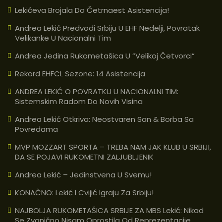
Lekićeva Brojala Do Četrnaest Asistencija!
Andrea Lekić Predvodi Srbiju U EHF Nedelji, Povratak
Velikanke U Nacionalni Tim
Andrea Jedina Rukometašica U “velikoj Četvorci”
Rekord EHFCL Sezone: 14 Asistencija
ANDREA LEKIĆ O POVRATKU U NACIONALNI TIM:
Sistemskim Radom Do Novih Visina
Andrea Lekić Otkriva: Neostvaren San & Borba Sa
Povredama
MVP MOZZART SPORTA – TREBA NAM JAK KLUB U SRBIJI,
DA SE POJAVI RUKOMETNI ZALJUBLJENIK
Andrea Lekić – Jedinstvena U Svemu!
KONAČNO: Lekić I Cvijić Igraju Za Srbiju!
NAJBOLJA RUKOMETAŠICA SRBIJE ZA MBS Lekić: Nikad
Se Zvanično Nisam Oprostila Od Reprezentacije