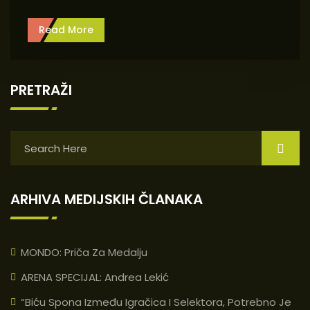
Read More
PRETRAŽI
ARHIVA MEDIJSKIH ČLANAKA
MONDO: Priča Za Medalju
ARENA SPECIJAL: Andrea Lekić
“Biću Spona Između Igračica I Selektora, Potrebno Je