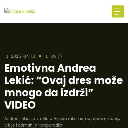
2025-04-10
By
77
Emotivna Andrea
Lekić: “Ovaj dres može
mnogo da izdrži”
VIDEO
Andrea Lekić se vratila u žensku rukometnu reprezentaciju
Srbije i odmah je “preporodila”