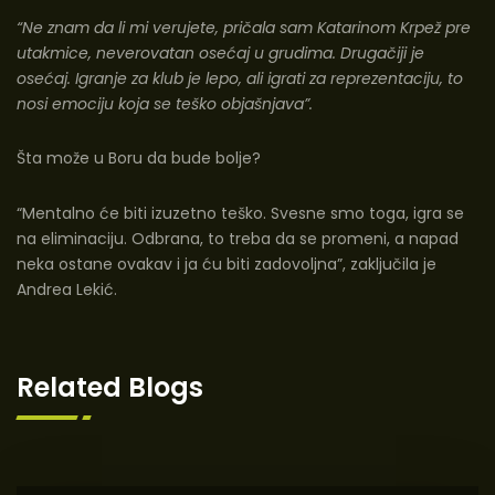
“Ne znam da li mi verujete, pričala sam Katarinom Krpež pre
utakmice, neverovatan osećaj u grudima. Drugačiji je
osećaj. Igranje za klub je lepo, ali igrati za reprezentaciju, to
nosi emociju koja se teško objašnjava”.
Šta može u Boru da bude bolje?
“Mentalno će biti izuzetno teško. Svesne smo toga, igra se
na eliminaciju. Odbrana, to treba da se promeni, a napad
neka ostane ovakav i ja ću biti zadovoljna”, zaključila je
Andrea Lekić.
Related Blogs