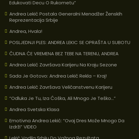
Edukovati Decu O Rukometu”
Andrea Lekić Postala Generalni Menadžer Ženskih
Reprezentacija Srbije
Andrea, Hvala!
POSLJEDNJI PLES: ANDREA LEKIC SE OPRAŠTA U SUBOTU
ČUDNA ĆE VREMENA BEZ TEBE NA TERENU, ANDREA
Andrea Lekić Završava Karijeru Na Kraju Sezone
Sada Je Gotovo: Andrea Lekić Rekla – Kraj!
Andrea Lekić Završava Veličanstvenu Karijeru
“Odluka Je Tu, Iza Ćoška, Ali Mnogo Je Teško…”
Andrea Svetska Klasa
Emotivna Andrea Lekić: “Ovaj Dres Može Mnogo Da
Izdrži” VIDEO
Lekić Vodila Srbiju Do Važnog Rezultata