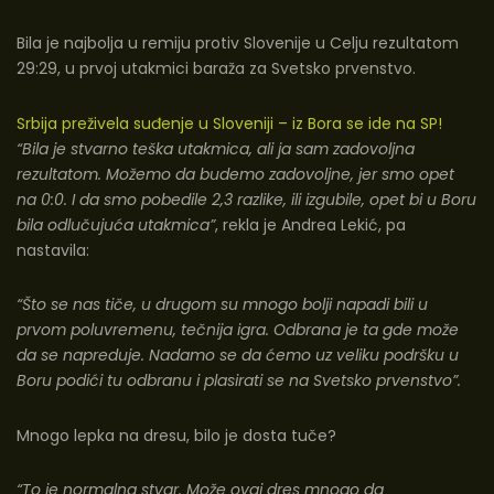
Bila je najbolja u remiju protiv Slovenije u Celju rezultatom
29:29, u prvoj utakmici baraža za Svetsko prvenstvo.
Srbija preživela suđenje u Sloveniji – iz Bora se ide na SP!
“Bila je stvarno teška utakmica, ali ja sam zadovoljna
rezultatom. Možemo da budemo zadovoljne, jer smo opet
na 0:0. I da smo pobedile 2,3 razlike, ili izgubile, opet bi u Boru
bila odlučujuća utakmica”
, rekla je Andrea Lekić, pa
nastavila:
“Što se nas tiče, u drugom su mnogo bolji napadi bili u
prvom poluvremenu, tečnija igra. Odbrana je ta gde može
da se napreduje. Nadamo se da ćemo uz veliku podršku u
Boru podići tu odbranu i plasirati se na Svetsko prvenstvo”.
Mnogo lepka na dresu, bilo je dosta tuče?
“To je normalna stvar. Može ovaj dres mnogo da