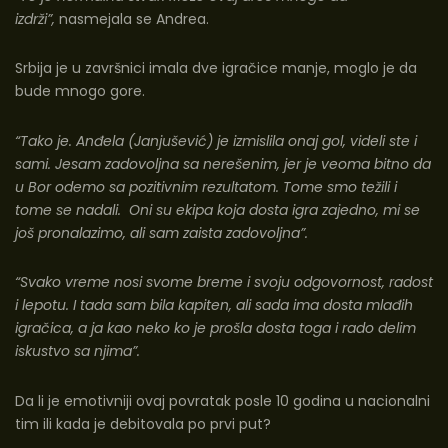
izdrži”,
nasmejala se Andrea.
Srbija je u završnici imala dve igračice manje, moglo je da
bude mnogo gore.
“Tako je. Anđela (Janjušević) je izmislila onaj gol, videli ste i
sami. Jesam zadovoljna sa nerešenim, jer je veoma bitno da
u Bor odemo sa pozitivnim rezultatom. Tome smo težili i
tome se nadali. Oni su ekipa koja dosta igra zajedno, mi se
još pronalazimo, ali sam zaista zadovoljna”.
“Svako vreme nosi svome breme i svoju odgovornost, radost
i lepotu. I tada sam bila kapiten, ali sada ima dosta mlađih
igračica, a ja kao neko ko je prošla dosta toga i rado delim
iskustvo sa njima”.
Da li je emotivniji ovaj povratak posle 10 godina u nacionalni
tim ili kada je debitovala po prvi put?