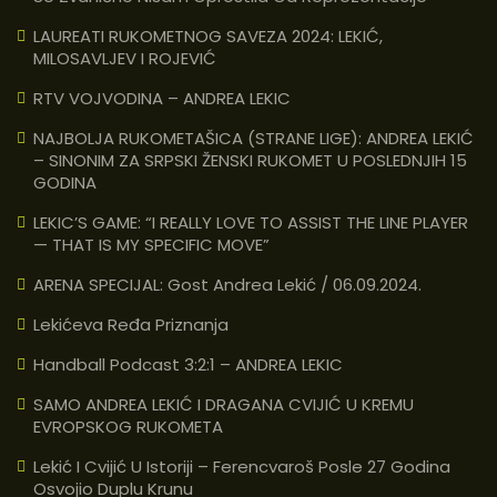
LAUREATI RUKOMETNOG SAVEZA 2024: LEKIĆ,
MILOSAVLJEV I ROJEVIĆ
RTV VOJVODINA – ANDREA LEKIC
NAJBOLJA RUKOMETAŠICA (STRANE LIGE): ANDREA LEKIĆ
– SINONIM ZA SRPSKI ŽENSKI RUKOMET U POSLEDNJIH 15
GODINA
LEKIC’S GAME: “I REALLY LOVE TO ASSIST THE LINE PLAYER
— THAT IS MY SPECIFIC MOVE”
ARENA SPECIJAL: Gost Andrea Lekić / 06.09.2024.
Lekićeva Ređa Priznanja
Handball Podcast 3:2:1 – ANDREA LEKIC
SAMO ANDREA LEKIĆ I DRAGANA CVIJIĆ U KREMU
EVROPSKOG RUKOMETA
Lekić I Cvijić U Istoriji – Ferencvaroš Posle 27 Godina
Osvojio Duplu Krunu