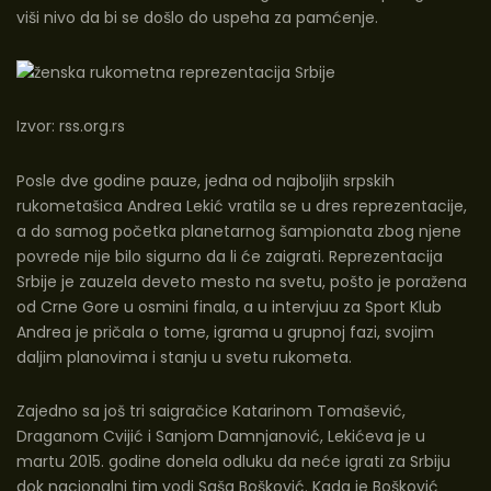
viši nivo da bi se došlo do uspeha za pamćenje.
Izvor:
rss.org.rs
Posle dve godine pauze, jedna od najboljih srpskih
rukometašica Andrea Lekić vratila se u dres reprezentacije,
a do samog početka planetarnog šampionata zbog njene
povrede nije bilo sigurno da li će
zaigrat
i. Reprezentacija
Srbije je zauzela deveto mesto na svetu, pošto je poražena
od Crne Gore u osmini finala, a u intervjuu za Sport Klub
Andrea je pričala o tome, igrama u grupnoj fazi, svojim
daljim planovima i stanju u svetu rukometa.
Zajedno sa još tri saigračice Katarinom Tomašević,
Draganom Cvijić i Sanjom Damnjanović, Lekićeva je u
martu 2015. godine donela odluku da neće igrati za Srbiju
dok nacionalni tim vodi Saša Bošković. Kada je Bošković