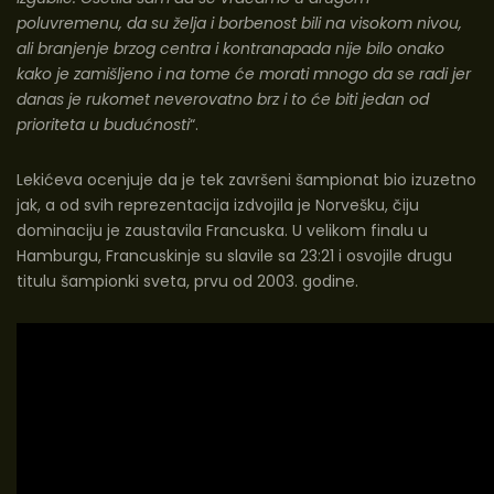
poluvremenu, da su želja i borbenost bili na visokom nivou,
ali branjenje brzog centra i kontranapada nije bilo onako
kako je zamišljeno i na tome će morati mnogo da se radi jer
danas je rukomet neverovatno brz i to će biti jedan od
prioriteta u budućnosti
“.
Lekićeva ocenjuje da je tek završeni šampionat bio izuzetno
jak, a od svih reprezentacija izdvojila je Norvešku, čiju
dominaciju je zaustavila Francuska. U velikom finalu u
Hamburgu, Francuskinje su slavile sa 23:21 i osvojile drugu
titulu šampionki sveta, prvu od 2003. godine.