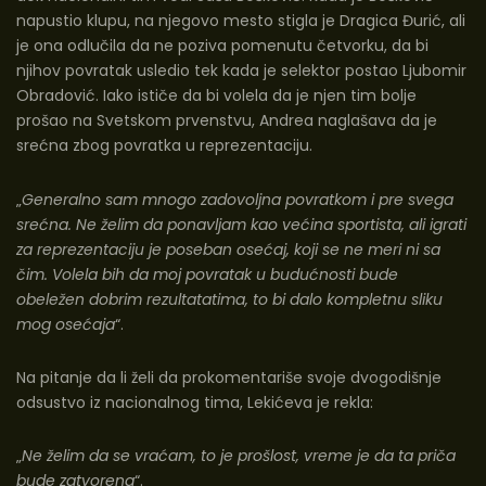
napustio klupu, na njegovo mesto stigla je Dragica Đurić, ali
je ona odlučila da ne poziva pomenutu četvorku, da bi
njihov povratak usledio tek kada je selektor postao Ljubomir
Obradović. Iako ističe da bi volela da je njen tim bolje
prošao na Svetskom prvenstvu, Andrea naglašava da je
srećna zbog povratka u reprezentaciju.
„
Generalno sam mnogo zadovoljna povratkom i pre svega
srećna. Ne želim da ponavljam kao većina sportista, ali igrati
za reprezentaciju je poseban osećaj, koji se ne meri ni sa
čim. Volela bih da moj povratak u budućnosti bude
obeležen dobrim rezultatatima, to bi dalo kompletnu sliku
mog osećaja
“.
Na pitanje da li želi da prokomentariše svoje dvogodišnje
odsustvo iz nacionalnog tima, Lekićeva je rekla:
„
Ne želim da se vraćam, to je prošlost, vreme je da ta priča
bude zatvorena
“.