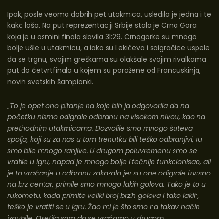
Ipak, posle veoma dobrih pet utakmica, usledila je jedna i te
kako loša. Na put reprezentaciji Srbije stala je Crna Gora,
koja je u osmini finala slavila 31:29. Crnogorke su mnogo
bolje ušle u utakmicu, a iako su Lekićeva i saigračice uspele
da se trgnu, svojim greškama su olakšale svojim rivalkama
put do četvrtfinala u kojem su poražene od Francuskinja,
novih svetskih šampionki.
„
To je opet ono pitanje na koje bih ja odgovorila da na
početku nismo odigrale odbranu na visokom nivou, kao na
prethodnim utakmicama. Dozvolile smo mnogo šuteva
spolja, koji su za nas u tom trenutku bili teško odbranjivi, tu
smo bile mnogo ranjive. U drugom poluvremenu smo se
vratile u igru, napad je mnogo bolje i tečnije funkcionisao, ali
je to vraćanje u odbranu zakazalo jer su one odigrale izvrsno
na brz centar, primile smo mnogo lakih golova. Tako je to u
rukometu, kada primite veliki broj brzih golova i tako lakih,
teško je vratiti se u igru. Žao mi je što smo na takav način
izgubile. Osetila sam da se vraćamo u drugom