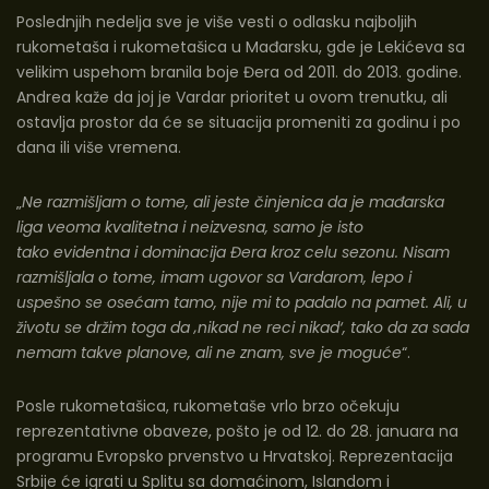
Poslednjih nedelja sve je više vesti o odlasku najboljih
rukometaša i rukometašica u Mađarsku, gde je Lekićeva sa
velikim uspehom branila boje Đera od 2011. do 2013. godine.
Andrea kaže da joj je Vardar prioritet u ovom trenutku, ali
ostavlja prostor da će se situacija promeniti za godinu i po
dana ili više vremena.
„
Ne razmišljam o tome, ali jeste činjenica da je mađarska
liga veoma kvalitetna i neizvesna,
samo je isto
tako
evidentna i dominacija Đera kroz celu sezonu. Nisam
razmišljala o tome, imam ugovor sa Vardarom, lepo i
uspešno se osećam tamo, nije mi to padalo na pamet. Ali, u
životu se držim toga da ‚nikad ne reci nikad‘, tako da za sada
nemam takve planove, ali ne znam, sve je moguće
“.
Posle rukometašica, rukometaše vrlo brzo očekuju
reprezentativne obaveze, pošto je od 12. do 28. januara na
programu Evropsko prvenstvo u Hrvatskoj. Reprezentacija
Srbije će igrati u Splitu sa domaćinom, Islandom i