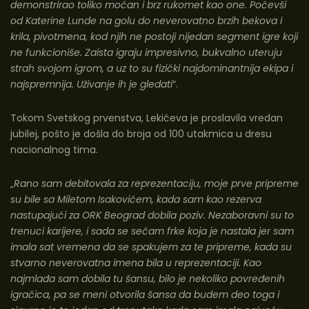
demonstrirao toliko moćan i brz rukomet kao one. Počevši
od Katerine Lunde na golu do neverovatno brzih bekova i
krila, pivotmena, kod njih ne postoji nijedan segment igre koji
ne funkcioniše. Zaista igraju impresivno, bukvalno uteruju
strah svojom igrom, a uz to su fizički najdominantnija ekipa i
najspremnija. Uživanje ih je gledati
“.
Tokom Svetskog prvenstva, Lekićeva je proslavila vredan
jubilej, pošto je došla do broja od 100 utakmica u dresu
nacionalnog tima.
„
Rano sam debitovala za reprezentaciju, moje prve pripreme
su bile sa Miletom Isakovićem, kada sam kao rezerva
nastupajući za ORK Beograd dobila poziv. Nezaboravni su to
trenuci karijere, i sada se sećam frke koja je nastala jer sam
imala sat vremena da se spakujem za te pripreme, kada su
stvarno neverovatna imena bila u reprezentaciji. Kao
najmlađa sam dobila tu šansu, bilo je nekoliko povređenih
igračica, pa se meni otvorila šansa da budem deo toga i