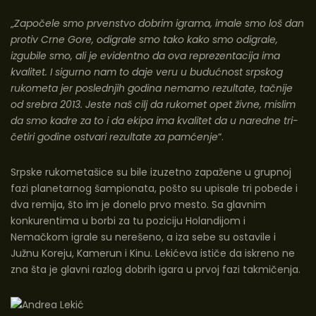
„
Započele smo prvenstvo dobrim igrama, imale smo loš dan
protiv Crne Gore, odigrale smo tako kako smo odigrale,
izgubile smo, ali je evidentno da ova reprezentacija ima
kvalitet. I sigurno nam to daje veru u budućnost srpskog
rukometa jer poslednjih godina nemamo rezultate, tačnije
od srebra 2013. Jeste naš cilj da rukomet opet živne, mislim
da smo kadre za to i da ekipa ima kvalitet da u naredne tri-
četiri godine ostvari rezultate za pamćenje
“.
Srpske rukometašice su bile izuzetno zapažene u grupnoj
fazi planetarnog šampionata, pošto su upisale tri pobede i
dva remija, što im je donelo prvo mesto. Sa glavnim
konkurentima u borbi za tu poziciju Holandijom i
Nemačkom igrale su nerešeno, a iza sebe su ostavile i
Južnu Koreju, Kamerun i Kinu. Lekićeva ističe da iskreno ne
zna šta je glavni razlog dobrih igara u prvoj fazi takmičenja.