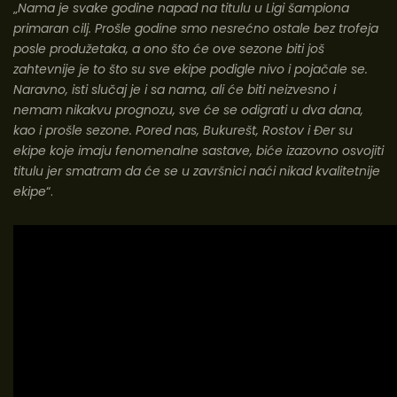
„
Nama je svake godine napad na titulu u Ligi šampiona
primaran cilj. Prošle godine smo nesrećno ostale bez trofeja
posle produžetaka, a ono što će ove sezone biti još
zahtevnije je to što su sve ekipe podigle nivo i pojačale se.
Naravno, isti slučaj je i sa nama, ali će biti neizvesno i
nemam nikakvu prognozu, sve će se odigrati u dva dana,
kao i prošle sezone. Pored nas, Bukurešt, Rostov i Đer su
ekipe koje imaju fenomenalne sastave, biće izazovno osvojiti
titulu jer smatram da
će se u završnici naći nikad kvalitetnije
ekipe
“.