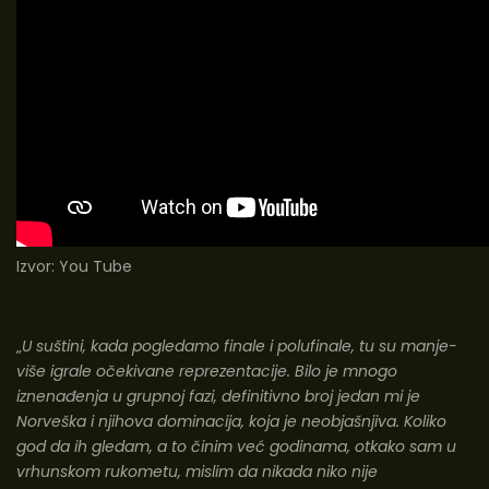
Izvor:
You Tube
„
U suštini, kada pogledamo finale i polufinale, tu su manje-
više igrale očekivane reprezentacije. Bilo je mnogo
iznenađenja u grupnoj fazi, definitivno broj jedan mi je
Norveška i njihova dominacija, koja je neobjašnjiva. Koliko
god da ih gledam, a to činim već godinama, otkako sam u
vrhunskom rukometu, mislim da nikada niko nije