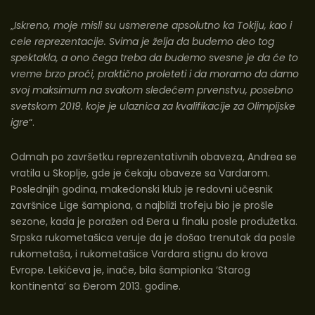
„
Iskreno, moje misli su usmerene apsolutno ka Tokiju, kao i
cele reprezentacije. Svima je želja da budemo deo tog
spektakla, a ono čega treba da budemo svesne je da će to
vreme brzo proći, praktično proleteti i da moramo da damo
svoj maksimum na svakom sledećem prvenstvu, posebno
svetskom 2019. koje je ulaznica za kvalifikacije za Olimpijske
igre
“.
Odmah po završetku reprezentativnih obaveza, Andrea se
vratila u Skoplje, gde je čekaju obaveze sa Vardarom.
Poslednjih godina, makedonski klub je redovni učesnik
završnice Lige šampiona, a najbliži trofeju bio je prošle
sezone, kada je poražen od Đera u finalu posle produžetka.
Srpska rukometašica veruje da je došao trenutak da posle
rukometaša, i rukometašic
e
Vardara stignu do krova
Evrope. Lekićeva je, inače, bila šampionka ‘Starog
kontinenta’ sa Đerom 2013. godine.