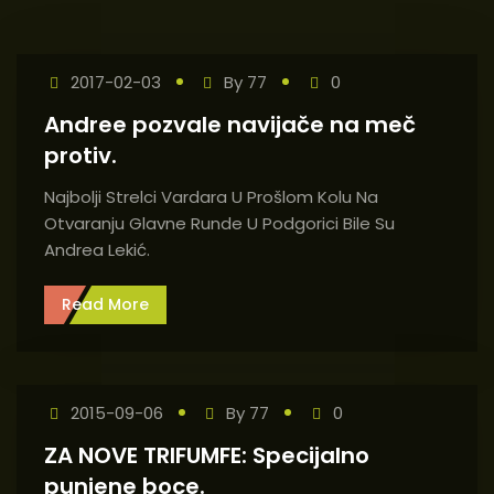
2017-02-03
By
77
0
Andree pozvale navijače na meč
protiv.
Najbolji Strelci Vardara U Prošlom Kolu Na
Otvaranju Glavne Runde U Podgorici Bile Su
Andrea Lekić.
Read More
2015-09-06
By
77
0
ZA NOVE TRIFUMFE: Specijalno
punjene boce.