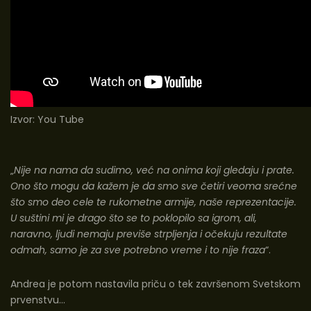
Izvor:
You Tube
„
Nije na nama da sudimo, već na onima koji gledaju i prate.
Ono što mogu da kažem je da smo sve četiri veoma srećne
što smo deo cele te rukometne armije, naše reprezentacije.
U suštini mi je drago što se to poklopilo sa igrom, ali,
naravno, ljudi nemaju previše strpljenja i očekuju rezultate
odmah, samo je za sve potrebno vreme i to nije fraza
“.
Andrea je potom nastavila priču o tek završenom Svetskom
prvenstvu…