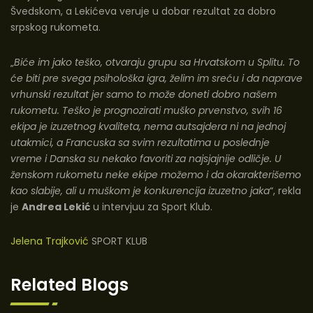
Švedskom, a Lekićeva veruje u dobar rezultat za dobro
srpskog rukometa.
„
Biće im jako teško, otvaraju grupu sa Hrvatskom u Splitu. To
će biti pre svega psihološka igra, želim im sreću i da naprave
vrhunski rezultat jer samo to može doneti dobro našem
rukometu. Teško je prognozirati muško prvenstvo, svih 16
ekipa je izuzetnog kvaliteta, nema autsajdera ni na jednoj
utakmici, a Francuska sa svim rezultatima u poslednje
vreme i Danska su nekako favoriti za najsjajnije odličje. U
ženskom rukometu neke ekipe možemo i da okarakterišemo
kao slabije, ali u muškom je konkurencija izuzetno jaka
“,
rekla
je
Andrea Lekić
u intervjuu za Sport Klub
.
Jelena Trajković
SPORT KLUB
Related Blogs