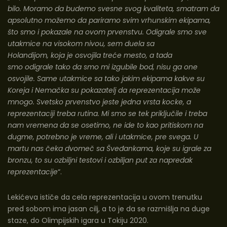
bilo. Moramo da budemo svesne svog kvaliteta, smatram da
apsolutno možemo da pariramo svim vrhunskim ekipama,
što smo i pokazale na ovom prvenstvu.
Odigrale smo sve
utakmice na visokom nivou, sem duela sa
Holandijom,
koja
je osvojila
treće mesto,
a tada
smo
odigrale
t
ako da smo mi izgubile bod, nisu ga one
osvojile. Same utakmice sa tako jakim ekipama kakve su
Koreja i Nemačka su pokazatelj da reprezentacija može
mnogo. Svetsko prvenstvo jeste jedna vrsta kocke, a
reprezentaciji treba rutina. Mi smo se tek priključile i treba
nam vremena da se osetimo, ne ide to kao pritiskom na
dugme, potrebno je vreme,
ali
i utakmice, pre svega. U
martu nas čeka dvomeč sa Šveđankama, koje
su igrale
za
bronzu, to su ozbiljni testovi i ozbiljan put za napredak
reprezentacije
“.
Lekićeva ističe da cela reprezentacija u ovom trenutku
pred sobom ima jasan cilj, a to je da se razmišlja na duge
staze, do Olimpijskih igara u Tokiju 2020.