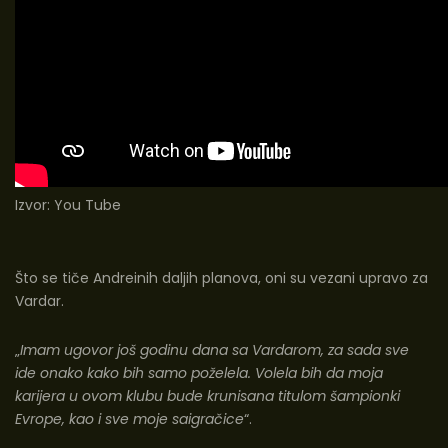
Izvor:
You Tube
Što se tiče Andreinih daljih planova, oni su vezani upravo za
Vardar.
„
Imam ugovor još godinu dana sa Vardarom, za sada sve
ide onako kako bih samo poželela. Volela bih da moja
karijera u ovom klubu bude krunisana titulom šampionki
Evrope, kao i sve moje saigračice
“.