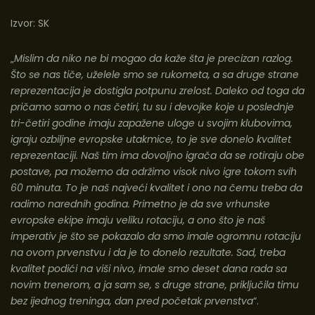
Izvor:
SK
„
Mislim da niko ne bi mogao da kaže šta je precizan razlog.
Što se nas tiče, uželele smo se rukometa, a sa druge strane
reprezentacija je dostigla potpunu zrelost. Daleko od toga da
pričamo samo o nas četiri, tu su i devojke koje u poslednje
tri-četiri godine imaju zapažene uloge u svojim klubovima,
igraju ozbiljne evropske utakmice, to je sve donelo kvalitet
reprezentaciji. Naš tim ima dovoljno igrača da se rotiraju obe
postave, pa možemo da održimo visok nivo igre tokom svih
60 minuta. To je naš najveći kvalitet i ono na čemu treba da
radimo narednih godina. Primetno je da sve vrhunske
evropske ekipe imaju veliku rotaciju, a ono što je naš
imperativ je što se pokazalo da smo imale ogromnu rotaciju
na ovom prvenstvu i da je to donelo rezultate. Sad, treba
kvalitet podići na viši nivo, imale smo deset dana rada sa
novim trenerom, a ja sam se, s druge strane, priključila timu
bez ijednog treninga, dan pred početak prvenstva
“.