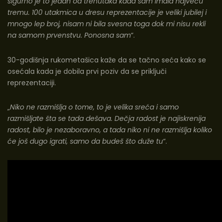
sigurno je to jedan od trenutaka kada sam imala najveću
tremu. 100 utakmica u dresu reprezentacije je veliki jubilej i
mnogo lep broj, nisam ni bila svesna toga dok mi nisu rekli
na samom prvenstvu. Ponosna sam
“.
30-godišnja rukometašica
kaže da se tačno seća kako se
osećala kada je dobila prvi poziv da se priključi
reprezentaciji.
„
Niko ne razmišlja o tome, to je velika sreća i samo
razmišljate šta se tada dešava. Dečja radost je najiskrenija
radost, bilo je nezaboravno, a tada niko ni ne razmišlja koliko
će još dugo igrati, samo da budeš što duže tu
“.