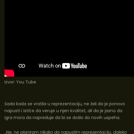
Izvor:
You Tube
Sada kada se vratila u reprezentaciju, ne želi da je ponovo
napusti i ističe da veruje u njen kvalitet, ali da je jasno da
igra mora da napreduje da bi se došlo do novih uspeha.
„
Ne, ne planiram nikako da napustim reprezentaciju, daleko