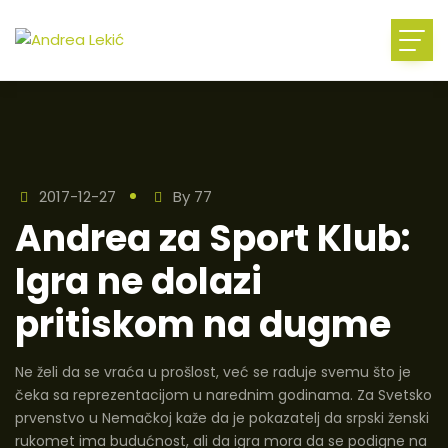
2017-12-27
By
77
Andrea za Sport Klub:
Igra ne dolazi
pritiskom na dugme
Ne želi da se vraća u prošlost, već se raduje svemu što je
čeka sa reprezentacijom u narednim godinama. Za Svetsko
prvenstvo u Nemačkoj kaže da je pokazatelj da srpski ženski
rukomet ima budućnost, ali da igra mora da se podigne na