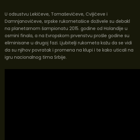
U odsustvu Lekićeve, Tomaševićeve, Cvijićeve i
Damnjanovićeve, srpske rukometašice doživele su debakl
na planetarnom šampionatu 2015. godine od Holandije u
osmini finala, a na Evropskom prvenstvu prošle godine su
eliminisane u drugoj fazi. Ljubitelji rukometa kažu da se vidi
da su njihov povratak i promena na klupi i te kako uticali na
igru nacionalnog tima Srbije.