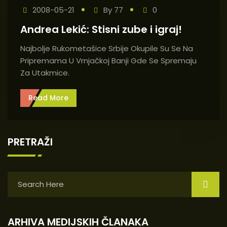
2008-05-21
By
77
0
Andrea Lekić: Stisni zube i igraj!
Najbolje Rukometašice Srbije Okupile Su Se Na
Pripremama U Vrnjačkoj Banji Gde Se Spremaju
Za Utakmice.
Read More
PRETRAŽI
ARHIVA MEDIJSKIH ČLANAKA