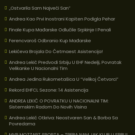
„Ostvarila Sam Najveći San”
Andrea Kao Prvi Inostrani Kapiten Podigla Pehar
Finale Kupa Mađarske Odlučile Srpkinje I Penali
Ferencvaroš Odbranio Kup Mađarske
Lekićeva Brojala Do Četrnaest Asistencija!
Andrea Lekić Predvodi Srbiju U EHF Nedelji, Povratak
Velikanke U Nacionalni Tim
Andrea Jedina Rukometašica U “velikoj Četvorci”
Rekord EHFCL Sezone: 14 Asistencija
ANDREA LEKIĆ O POVRATKU U NACIONALNI TIM:
Sistemskim Radom Do Novih Visina
Andrea Lekić Otkriva: Neostvaren San & Borba Sa
Povredama
MVP MOZZART SPORTA – TREBA NAM JAK KLUB U SRBIJI,