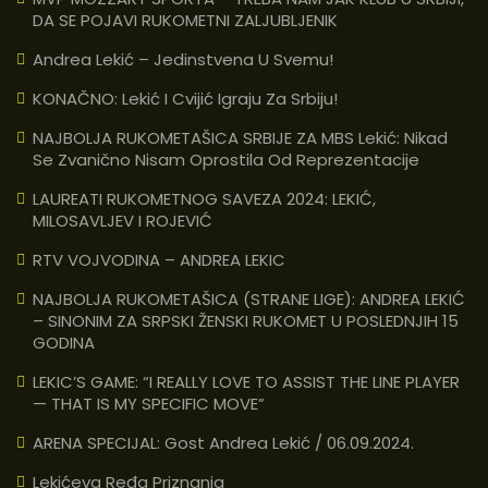
DA SE POJAVI RUKOMETNI ZALJUBLJENIK
Andrea Lekić – Jedinstvena U Svemu!
KONAČNO: Lekić I Cvijić Igraju Za Srbiju!
NAJBOLJA RUKOMETAŠICA SRBIJE ZA MBS Lekić: Nikad
Se Zvanično Nisam Oprostila Od Reprezentacije
LAUREATI RUKOMETNOG SAVEZA 2024: LEKIĆ,
MILOSAVLJEV I ROJEVIĆ
RTV VOJVODINA – ANDREA LEKIC
NAJBOLJA RUKOMETAŠICA (STRANE LIGE): ANDREA LEKIĆ
– SINONIM ZA SRPSKI ŽENSKI RUKOMET U POSLEDNJIH 15
GODINA
LEKIC’S GAME: “I REALLY LOVE TO ASSIST THE LINE PLAYER
— THAT IS MY SPECIFIC MOVE”
ARENA SPECIJAL: Gost Andrea Lekić / 06.09.2024.
Lekićeva Ređa Priznanja