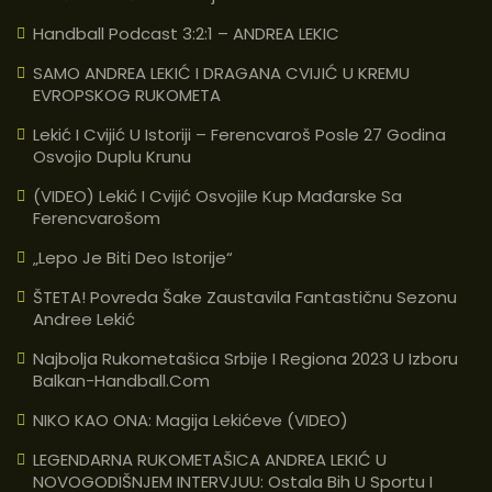
Handball Podcast 3:2:1 – ANDREA LEKIC
SAMO ANDREA LEKIĆ I DRAGANA CVIJIĆ U KREMU
EVROPSKOG RUKOMETA
Lekić I Cvijić U Istoriji – Ferencvaroš Posle 27 Godina
Osvojio Duplu Krunu
(VIDEO) Lekić I Cvijić Osvojile Kup Mađarske Sa
Ferencvarošom
„Lepo Je Biti Deo Istorije“
ŠTETA! Povreda Šake Zaustavila Fantastičnu Sezonu
Andree Lekić
Najbolja Rukometašica Srbije I Regiona 2023 U Izboru
Balkan-Handball.com
NIKO KAO ONA: Magija Lekićeve (VIDEO)
LEGENDARNA RUKOMETAŠICA ANDREA LEKIĆ U
NOVOGODIŠNJEM INTERVJUU: Ostala Bih U Sportu I