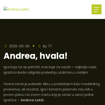
2025-05-26
By
77
Andrea, hvala!
Igra koja će se pamtiti, ime koje će ostati – najbolja naša
igračica ikada odigrala poslednju utakmicu u karijeri
Ferencvaroš je pobedio Albu u poslednjem kolu mađarskog
prvenstva, ali rezultat, igra i konačni plasman nisu bili u
prvom planu na ovom meču koji je ostao u senci jedne
igračice –
Andree Lekić
.