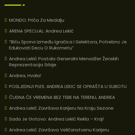
MONDO: Priča Za Medalju
ARENA SPECIJAL: Andrea Lekić
“Biću Spona Između Igračica I Selektora, Potrebno Je
Edukovati Decu O Rukometu”
Andrea Lekić Postala Generalni Menadžer Ženskih
Reprezentacija Srbije
Andrea, Hvala!
POSLJEDNJI PLES: ANDREA LEKIC SE OPRAŠTA U SUBOTU
ČUDNA ĆE VREMENA BEZ TEBE NA TERENU, ANDREA
Andrea Lekić Završava Karijeru Na Kraju Sezone
Sada Je Gotovo: Andrea Lekić Rekla – Kraj!
Andrea Lekić Završava Veličanstvenu Karijeru