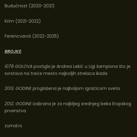
Budućnost (2020-2021)
Krim (2021-2022)
Ferencvaroš (2022-2025)
BROJKE
1078 GOLOVA
postigla je Andrea Lekić u Ligi šampiona što je
svrstava na treće mesto najboljih strelaca ikada
2013. GODINE
proglašena je najboljom igračicom sveta
2012. GODINE
izabrana je za najbljeg srednjeg beka Eropskog
prvenstva
zurnal.rs