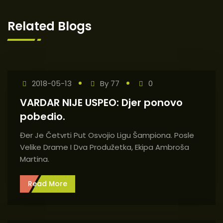
Related Blogs
2018-05-13
By
77
0
VARDAR NIJE USPEO: Djer ponovo
pobedio.
Đer Je Četvrti Put Osvojio Ligu Šampiona. Posle
Velike Drame I Dva Produžetka, Ekipa Ambroša
Martina.
Read More