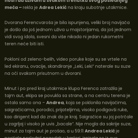
nosi i da uživam u svakom trenutku svog poslednjeg
meča –
rekla je
Adrea
Lekić
na kraju subotnje utakmice.
Dvorana Ferencvaroša je bila ispunjena, veliki broj navijača
je došlo da još jednom uživa u majstorijama, da još jednom
vidi svog idola, svesni da više nikada ni jedan rukometni
teren neće biti isti.
Pokloni od zeleno-belih, video poruke koje su se vrtele na
led ekiranu, ovacije, skandiranje „Leki, Leki“ naterale su suze
na oči svakom prisutnom u dvorani.
Minut i po pred kraj utakmice klupa Ferenca zatražila je
tajm aut, ekipa se povukla sa strane, a na centru terena je
ostala samo ona –
Andrea
, koja se poklonila navijačima,
saigračicama, porodici, prijateljima, visoko podigavši ruke,
kao dirigent kad da znak da je kraj. Saigračice su joj potrčale
u zagrljaj i visoko je uvis „bacale“. Nije mogla da sakrije suze,
minut za tajm aut je prošao, a u 59:11
Andrea Lekić
je
postigla poslednji pogodak u karijeri, ispisala se iz ove