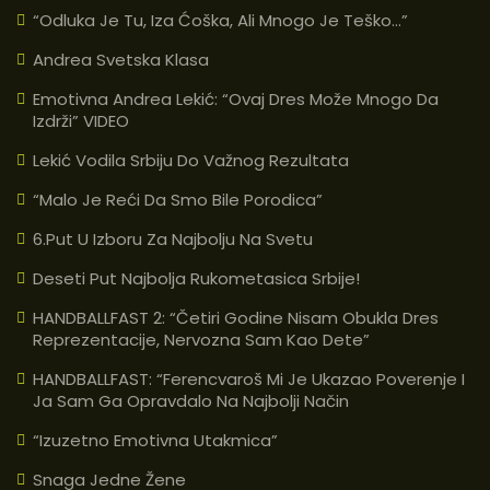
“Odluka Je Tu, Iza Ćoška, Ali Mnogo Je Teško…”
Andrea Svetska Klasa
Emotivna Andrea Lekić: “Ovaj Dres Može Mnogo Da
Izdrži” VIDEO
Lekić Vodila Srbiju Do Važnog Rezultata
“Malo Je Reći Da Smo Bile Porodica”
6.put U Izboru Za Najbolju Na Svetu
Deseti Put Najbolja Rukometasica Srbije!
HANDBALLFAST 2: “Četiri Godine Nisam Obukla Dres
Reprezentacije, Nervozna Sam Kao Dete”
HANDBALLFAST: “Ferencvaroš Mi Je Ukazao Poverenje I
Ja Sam Ga Opravdalo Na Najbolji Način
“Izuzetno Emotivna Utakmica”
Snaga Jedne Žene