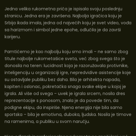
Jedna velika rukometna priča je ispisala svoju poslednju
stranicu. Jedna era je završena. Najbolja igračica koju je
Srbija ikada imala, jedna od najvećih koju je svet video, vođa
sa harizmom i simbol jedne epohe, odlučila je da završi
karijeru.
Pamtićemo je kao najbolju koju smo imali – ne samo zbog
titule najbolje rukometašice sveta, već zbog svega što je
donosila na teren: lucidnost koja je razoružavala protivnike,
inteligenciju u organizaciji igre, nepredvidive asistencije koje
su ostavljale publiku bez daha. Bila je arhitekta napada,
kapiten i oslonac, pokretačka snaga svake ekipe u kojoj je
igrala. Ali više od svega – uvek je igrala srcem, nosila dres
reprezentacije s ponosom, znala je da povede tim, da
podigne ekipu, da inspiriše. Njena energija nije bila samo
sportska – bila je emotivna, duboka, ljudska. Nosila je timove
na ramenima, a publiku u svom naručju.