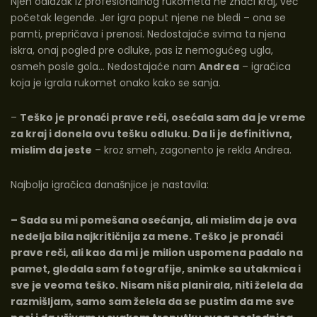
Njen odlazak iz profesionalnog rukometa ne znači kraj, već
početak legende. Jer igra poput njene ne bledi – ona se
pamti, prepričava i prenosi. Nedostajaće svima ta njena
iskra, onaj pogled pre odluke, pas iz nemogućeg ugla,
osmeh posle gola… Nedostajaće nam
Andrea
– igračica
koja je igrala rukomet onako kako se sanja.
–
Teško je pronaći prave reči, osećala sam da je vreme
za kraj i donela ovu tešku odluku. Da li je definitivna,
mislim da jeste
– kroz smeh, zagonento je rekla Andrea.
Najbolja igračica današnjice je nastavila:
– Sada su mi pomešana osećanja, ali mislim da je ova
nedelja bila najkritičnija za mene. Teško je pronaći
prave reči, ali kao da mi je milion uspomena padalo na
pamet, gledala sam fotografije, snimke sa utakmica i
sve je veoma teško. Nisam niša planirala, niti želela da
razmišljam, samo sam želela da se pustim da me sve