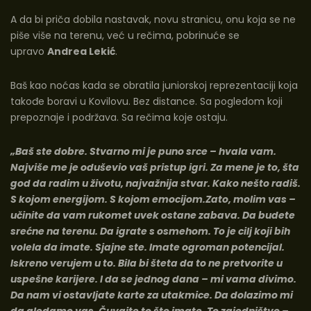
A da bi priča dobila nastavak, novu stranicu, onu koja se ne
piše više na terenu, već u rečima, pobrinuće se
upravo
Andrea Lekić
.
Baš kao noćas kada se obratila juniorskoj reprezentaciji koja
takođe boravi u Kovilovu. Bez distance. Sa pogledom koji
prepoznaje i podržava. Sa rečima koje ostaju.
„Baš ste dobre. Stvarno mi je puno srce – hvala vam.
Najviše me je oduševio vaš pristup igri. Za mene je to, šta
god da radim u životu, najvažnija stvar. Kako nešto radiš.
S kojom energijom. S kojom emocijom.Zato, molim vas –
učinite da vam rukomet uvek ostane zabava. Da budete
srećne na terenu. Da igrate s osmehom. To je cilj koji bih
volela da imate. Sjajne ste. Imate ogroman potencijal.
Iskreno verujem u to. Bila bi šteta da to ne pretvorite u
uspešne karijere. I da se jednog dana – mi vama divimo.
Da nam vi ostavljate karte za utakmice. Da dolazimo mi