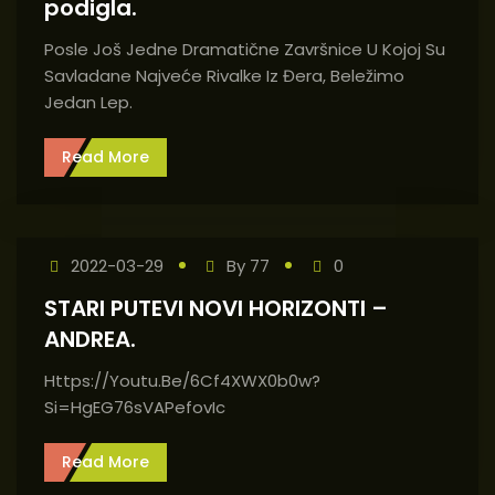
podigla.
Posle Još Jedne Dramatične Završnice U Kojoj Su
Savladane Najveće Rivalke Iz Đera, Beležimo
Jedan Lep.
Read More
2022-03-29
By
77
0
STARI PUTEVI NOVI HORIZONTI –
ANDREA.
Https://youtu.be/6Cf4XWX0b0w?
Si=HgEG76sVAPefovIc
Read More