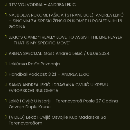
RTV VOJVODINA – ANDREA LEKIC
NAJBOLJA RUKOMETAŠICA (STRANE LIGE): ANDREA LEKIĆ
– SINONIM ZA SRPSKI ŽENSKI RUKOMET U POSLEDNJIH 15
GODINA
LEKIC’S GAME: “I REALLY LOVE TO ASSIST THE LINE PLAYER
— THAT IS MY SPECIFIC MOVE”
ARENA SPECIJAL: Gost Andrea Lekić / 06.09.2024.
Lekićeva Ređa Priznanja
Handball Podcast 3:2:1 – ANDREA LEKIC
SAMO ANDREA LEKIĆ I DRAGANA CVIJIĆ U KREMU
EVROPSKOG RUKOMETA
Lekić I Cvijić U Istoriji – Ferencvaroš Posle 27 Godina
Osvojio Duplu Krunu
(VIDEO) Lekić I Cvijić Osvojile Kup Mađarske Sa
Ferencvarošom