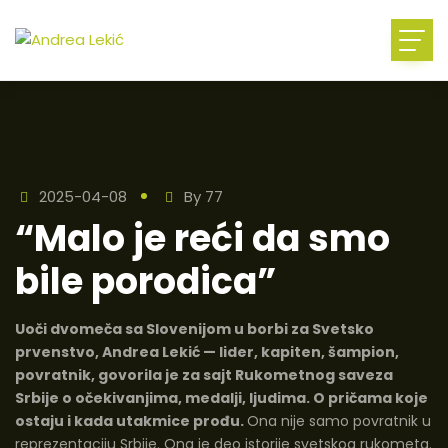
2025-04-08
By
77
“Malo je reći da smo
bile porodica”
Uoči dvomeča sa Slovenijom u borbi za Svetsko
prvenstvo, Andrea Lekić — lider, kapiten, šampion,
povratnik
, govorila je za sajt Rukometnog saveza
Srbije o
očekivanjima
,
medalji
,
ljudima. O pričama koje
ostaju i kada utakmice prođu
.
Ona nije samo povratnik u
reprezentaciju Srbije. Ona je deo istorije svetskog rukometa.