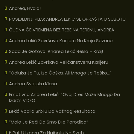
Andrea, Hvala!
POSLJEDNJI PLES: ANDREA LEKIC SE OPRAŠTA U SUBOTU
ČUDNA ĆE VREMENA BEZ TEBE NA TERENU, ANDREA
Andrea Lekić Završava Karijeru Na Kraju Sezone
Sada Je Gotovo: Andrea Lekić Rekla – Kraj!
Andrea Lekić Završava Veličanstvenu Karijeru
“Odluka Je Tu, Iza Ćoška, Ali Mnogo Je Teško…”
Andrea Svetska Klasa
Emotivna Andrea Lekić: “Ovaj Dres Može Mnogo Da
Izdrži” VIDEO
Lekić Vodila Srbiju Do Važnog Rezultata
“Malo Je Reći Da Smo Bile Porodica”
6.put U Izboru Za Najbolju Na Svetu