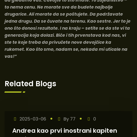
da gledamo vas. Čuvajte to što imate. To zajedništvo –
to nema cenu. Ne morate sve da budete najbolje
drugarice. Ali morate da se poštujete. Da podržavate
jedna drugu. Da se čuvate na terenu. Kao sestre. Jer to je
ono što donosi rezultate. I na kraju – setite se da ste vi ta
generacija koja dolazi. Biće i tih prvenstava kod nas, vi
ste te koje treba da privučete nove devojčice ka
rukomet. Kao što smo, nadam se, nekada mi uticale na
vas!“
Related Blogs
2025-03-06
By
77
0
Andrea kao prvi inostrani kapiten