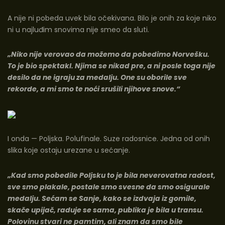
A nije ni pobeda uvek bila očekivana. Bilo je onih za koje niko
ni u najluđim snovima nije smeo da sluti.
„Niko nije verovao da možemo da pobedimo Norvešku.
To je bio spektakl. Njima se nikad pre, a ni posle toga nije
desilo da ne igraju za medalju. One su oborile sve
rekorde, a mi smo te noći srušili njihove snove.“
I onda — Poljska. Polufinale. Suze radosnice. Jedna od onih
slika koje ostaju urezane u sećanje.
„Kad smo pobedile Poljsku to je bila neverovatna radost,
sve smo plakale, postale smo svesne da smo osigurale
medalju. Sećam se Sanje, kako se izdvaja iz gomile,
skače upijač, raduje se sama, publika je bila u transu.
Polovinu stvari ne pamtim, ali znam da smo bile