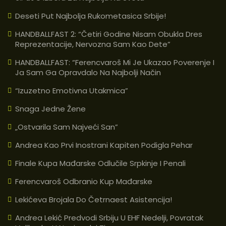
Deseti Put Najbolja Rukometasica Srbije!
HANDBALLFAST 2: “Četiri Godine Nisam Obukla Dres
Reprezentacije, Nervozna Sam Kao Dete”
HANDBALLFAST: “Ferencvaroš Mi Je Ukazao Poverenje I
Ja Sam Ga Opravdalo Na Najbolji Način
“Izuzetno Emotivna Utakmica”
Snaga Jedne Žene
„Ostvarila Sam Najveći San”
Andrea Kao Prvi Inostrani Kapiten Podigla Pehar
Finale Kupa Mađarske Odlučile Srpkinje I Penali
Ferencvaroš Odbranio Kup Mađarske
Lekićeva Brojala Do Četrnaest Asistencija!
Andrea Lekić Predvodi Srbiju U EHF Nedelji, Povratak