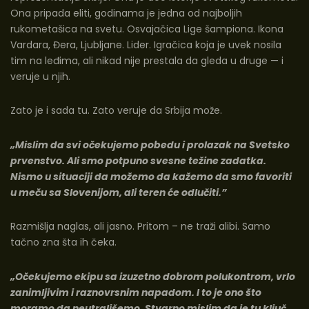
Ona pripada eliti, godinama je jedna od najboljih
rukometašica na svetu. Osvajačica Lige šampiona. Ikona
Vardara, Đera, Ljubljane. Lider. Igračica koja je uvek nosila
tim na leđima, ali nikad nije prestala da gleda u druge — i
veruje u njih.
Zato je i sada tu. Zato veruje da Srbija može.
„Mislim da svi očekujemo pobedu i prolazak na Svetsko
prvenstvo. Ali smo potpuno svesne težine zadatka.
Nismo u situaciji da možemo da kažemo da smo favoriti
u meču sa Slovenijom, ali teren će odlučiti.”
Razmišlja naglas, ali jasno. Pritom – ne traži alibi. Samo
tačno zna šta ih čeka.
„Očekujemo ekipu sa izuzetno dobrom polukontrom, vrlo
zanimljivim i raznovrsnim napadom. I to je ono što
moramo da neutrališemo. Stvarno mislim da je tu ključ