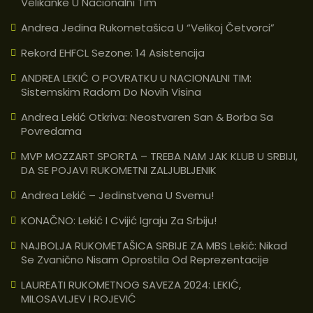
Velikanke U Nacionalni Tim
Andrea Jedina Rukometašica U “velikoj Četvorci”
Rekord EHFCL Sezone: 14 Asistencija
ANDREA LEKIĆ O POVRATKU U NACIONALNI TIM:
Sistemskim Radom Do Novih Visina
Andrea Lekić Otkriva: Neostvaren San & Borba Sa
Povredama
MVP MOZZART SPORTA – TREBA NAM JAK KLUB U SRBIJI,
DA SE POJAVI RUKOMETNI ZALJUBLJENIK
Andrea Lekić – Jedinstvena U Svemu!
KONAČNO: Lekić I Cvijić Igraju Za Srbiju!
NAJBOLJA RUKOMETAŠICA SRBIJE ZA MBS Lekić: Nikad
Se Zvanično Nisam Oprostila Od Reprezentacije
LAUREATI RUKOMETNOG SAVEZA 2024: LEKIĆ,
MILOSAVLJEV I ROJEVIĆ