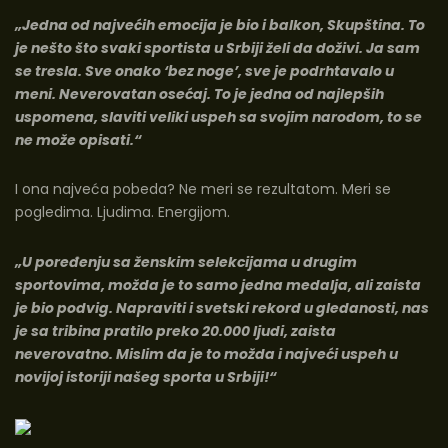
„Jedna od najvećih emocija je bio i balkon, Skupština. To
je nešto što svaki sportista u Srbiji želi da doživi. Ja sam
se tresla. Sve onako ‘bez noge’, sve je podrhtavalo u
meni. Neverovatan osećaj. To je jedna od najlepših
uspomena, slaviti veliki uspeh sa svojim narodom, to se
ne može opisati.“
I ona najveća pobeda? Ne meri se rezultatom. Meri se
pogledima. Ljudima. Energijom.
„U poređenju sa ženskim selekcijama u drugim
sportovima, možda je to samo jedna medalja, ali zaista
je bio podvig. Napraviti i svetski rekord u gledanosti, nas
je sa tribina pratilo preko 20.000 ljudi, zaista
neverovatno. Mislim da je to možda i najveći uspeh u
novijoj istoriji našeg sporta u Srbiji!“