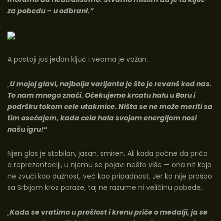
za pobedu – u odbrani.”
A postoji još jedan ključ i veoma je važan.
„
U mojoj glavi, najbolja varijanta je što je revanš kod nas.
To nam mnogo znači. Očekujemo krcatu halu u Boru i
podršku tokom cele utakmice. Ništa se ne može meriti sa
tim osećajem, kada cela hala svojom energijom nosi
našu igru!“
Njen glas je stabilan, jasan, smiren. Ali kada počne da priča
o reprezentaciji, u njemu se pojavi nešto više — ona nit koja
ne zvuči kao dužnost, već kao pripadnost. Jer ko nije prošao
sa Srbijom kroz poraze, taj ne razume ni veličinu pobede.
„
Kada se vratimo u prošlost i krenu priče o medalji, ja se