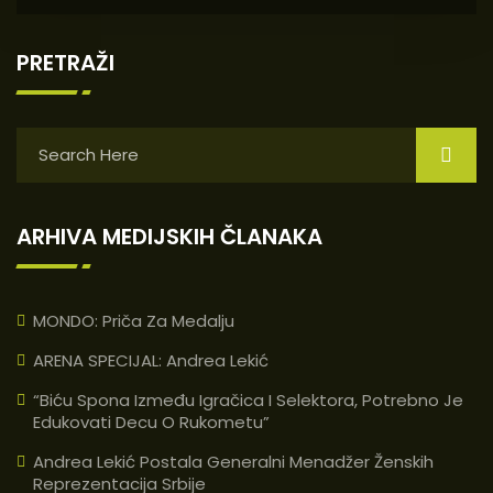
PRETRAŽI
ARHIVA MEDIJSKIH ČLANAKA
MONDO: Priča Za Medalju
ARENA SPECIJAL: Andrea Lekić
“Biću Spona Između Igračica I Selektora, Potrebno Je
Edukovati Decu O Rukometu”
Andrea Lekić Postala Generalni Menadžer Ženskih
Reprezentacija Srbije