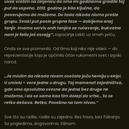
uvek vratim na činjenicu da smo mi godinama gradile taj
put do uspeha. 2012. godina je bila ključna, da
poverujemo da možemo. Do tada nikada nismo prošle
grupu. Svaki put posle grupne faze — dobijemo onaj
tanjir. Imamo servis onih tanjira za ručavanje, bukvalno
nam je falio još escajg”,
započinje Lekić uz smeh priču.
Onda se sve promenilo. Od tima koji niko nije video — do
reprezentacije koja je opčinila čitav rukometni svet i srpski
narod.
„Ja mislim da nikada nisam osećala jaču hemiju u ekipi.
U smislu – vere jedne u drugu. Taj momenat zajedništva,
gde smo apsolutno svesne da jedna bez druge ne
možemo, i da se samo kao tim dolazi do vrha… to se
retko dešava. Retko. Posebno na tom nivou.“
Sve što su radile, radile su zajedno. Bez fraza, bez foliranja.
Sa pogledima, dogovorima, tišinom.