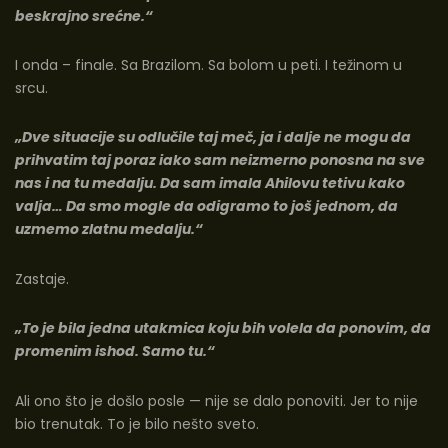
beskrajno srećne.“
I onda – finale. Sa Brazilom. Sa bolom u peti. I težinom u
srcu.
„Dve situacije su odlučile taj meč, ja i dalje ne mogu da
prihvatim taj poraz iako sam neizmerno ponosna na sve
nas i na tu medalju. Da sam imala Ahilovu tetivu kako
valja… Da smo mogle da odigramo to još jednom, da
uzmemo zlatnu medalju.“
Zastaje.
„To je bila jedna utakmica koju bih volela da ponovim, da
promenim ishod. Samo tu.“
Ali ono što je došlo posle — nije se dalo ponoviti. Jer to nije
bio trenutak. To je bilo nešto sveto.