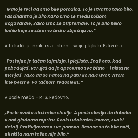
„Malo je reći da smo bile porodica. To je stvarno tako bilo.
Fascinantno je bilo kako smo se među sobom
dogovarale, kako smo se pripremale. To je bilo neko
ludilo koje se stvarno teško objašnjava.“
A to ludilo je imalo i svoj ritam. I svoju plejlistu. Bukvalno.
„Postojao je tačan tajmlajn. I plejlista. Znaš ono, kad
pobeđuješ, veruješ da je apsolutno sve bitno – i ništa ne
menjaš. Tako da se nama na putu do hale uvek vrtele
iste pesme. Po tačnom redosledu.“
A posle meča – RTS. Redovno.
„Posle svake utakmice slavlje. A posle slavlja do duboko
u noć gledamo reprizu. Svaku utakmicu iznova, svaki
detalj. Proživljavamo sve ponovo. Besane su to bile noći,
ali ništa nam teško nije bilo.“