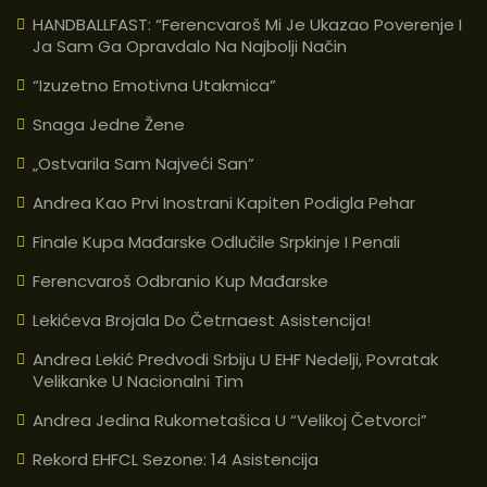
HANDBALLFAST: “Ferencvaroš Mi Je Ukazao Poverenje I
Ja Sam Ga Opravdalo Na Najbolji Način
“Izuzetno Emotivna Utakmica”
Snaga Jedne Žene
„Ostvarila Sam Najveći San”
Andrea Kao Prvi Inostrani Kapiten Podigla Pehar
Finale Kupa Mađarske Odlučile Srpkinje I Penali
Ferencvaroš Odbranio Kup Mađarske
Lekićeva Brojala Do Četrnaest Asistencija!
Andrea Lekić Predvodi Srbiju U EHF Nedelji, Povratak
Velikanke U Nacionalni Tim
Andrea Jedina Rukometašica U “velikoj Četvorci”
Rekord EHFCL Sezone: 14 Asistencija