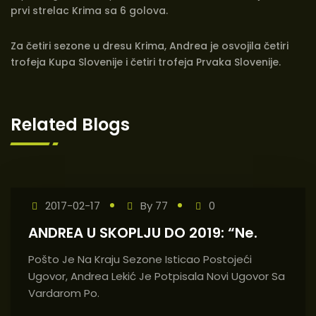
prvi strelac Krima sa 6 golova.
Za četiri sezone u dresu Krima, Andrea je osvojila četiri
trofeja Kupa Slovenije i četiri trofeja Prvaka Slovenije.
Related Blogs
2017-02-17
By
77
0
ANDREA U SKOPLJU DO 2019: “Ne.
Pošto Je Na Kraju Sezone Isticao Postojeći
Ugovor, Andrea Lekić Je Potpisala Novi Ugovor Sa
Vardarom Po.