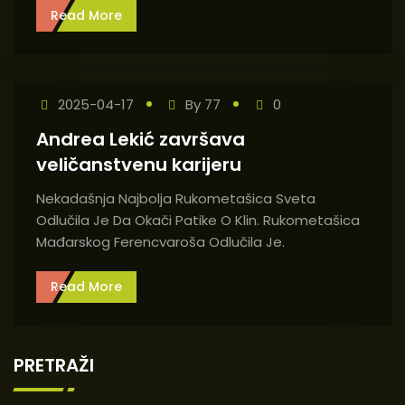
Read More
2025-04-17
By
77
0
Andrea Lekić završava
veličanstvenu karijeru
Nekadašnja Najbolja Rukometašica Sveta
Odlučila Je Da Okači Patike O Klin. Rukometašica
Mađarskog Ferencvaroša Odlučila Je.
Read More
PRETRAŽI