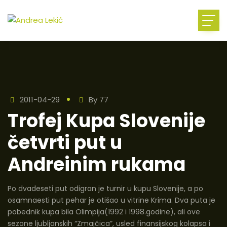
2011-04-29
By
77
Trofej Kupa Slovenije
četvrti put u
Andreinim rukama
Po dvadeseti put odigran je turnir u kupu Slovenije, a po
osamnaesti put pehar je otišao u vitrine Krima. Dva puta je
pobednik kupa bila Olimpija(1992 i 1998.godine), ali ove
sezone ljubljanskih “Zmajčica”, usled finansijskog kolapsa i