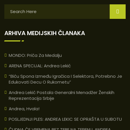
ARHIVA MEDIJSKIH ČLANAKA
MONDO: Priča Za Medalju
ARENA SPECIJAL: Andrea Lekić
“Biću Spona Između Igračica I Selektora, Potrebno Je
Edukovati Decu O Rukometu”
Andrea Lekić Postala Generalni Menadžer Ženskih
Reprezentacija Srbije
Andrea, Hvala!
POSLJEDNJI PLES: ANDREA LEKIC SE OPRAŠTA U SUBOTU
ČUDNA ĆE VREMENA BEZ TEBE NA TERENU, ANDREA