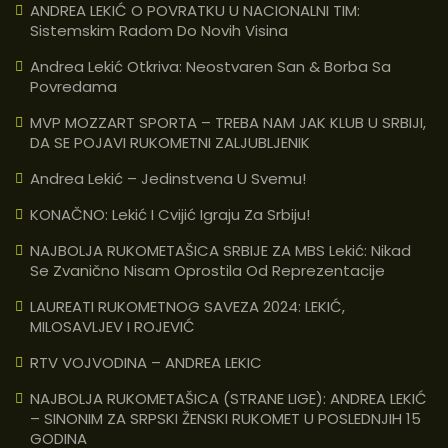
ANDREA LEKIĆ O POVRATKU U NACIONALNI TIM:
Sistemskim Radom Do Novih Visina
Andrea Lekić Otkriva: Neostvaren San & Borba Sa
Povredama
MVP MOZZART SPORTA – TREBA NAM JAK KLUB U SRBIJI,
DA SE POJAVI RUKOMETNI ZALJUBLJENIK
Andrea Lekić – Jedinstvena U Svemu!
KONAČNO: Lekić I Cvijić Igraju Za Srbiju!
NAJBOLJA RUKOMETAŠICA SRBIJE ZA MBS Lekić: Nikad
Se Zvanično Nisam Oprostila Od Reprezentacije
LAUREATI RUKOMETNOG SAVEZA 2024: LEKIĆ,
MILOSAVLJEV I ROJEVIĆ
RTV VOJVODINA – ANDREA LEKIC
NAJBOLJA RUKOMETAŠICA (STRANE LIGE): ANDREA LEKIĆ
– SINONIM ZA SRPSKI ŽENSKI RUKOMET U POSLEDNJIH 15
GODINA