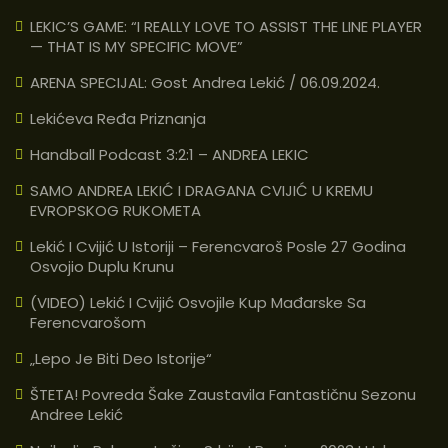
LEKIC’S GAME: “I REALLY LOVE TO ASSIST THE LINE PLAYER
— THAT IS MY SPECIFIC MOVE”
ARENA SPECIJAL: Gost Andrea Lekić / 06.09.2024.
Lekićeva Ređa Priznanja
Handball Podcast 3:2:1 – ANDREA LEKIC
SAMO ANDREA LEKIĆ I DRAGANA CVIJIĆ U KREMU
EVROPSKOG RUKOMETA
Lekić I Cvijić U Istoriji – Ferencvaroš Posle 27 Godina
Osvojio Duplu Krunu
(VIDEO) Lekić I Cvijić Osvojile Kup Mađarske Sa
Ferencvarošom
„Lepo Je Biti Deo Istorije“
ŠTETA! Povreda Šake Zaustavila Fantastičnu Sezonu
Andree Lekić