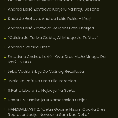
Andrea Lekić Završava Karijeru Na Kraju Sezone
Sada Je Gotovo: Andrea Lekić Rekla – Kraj!
Andrea Lekić Završava Veličanstvenu Karijeru
“Odluka Je Tu, Iza Ćoška, Ali Mnogo Je Teško…”
Andrea Svetska Klasa
Emotivna Andrea Lekić: “Ovaj Dres Može Mnogo Da
Izdrži” VIDEO
Lekić Vodila Srbiju Do Važnog Rezultata
“Malo Je Reći Da Smo Bile Porodica”
6.put U Izboru Za Najbolju Na Svetu
Deseti Put Najbolja Rukometasica Srbije!
HANDBALLFAST 2: “Četiri Godine Nisam Obukla Dres
Reprezentacije, Nervozna Sam Kao Dete”