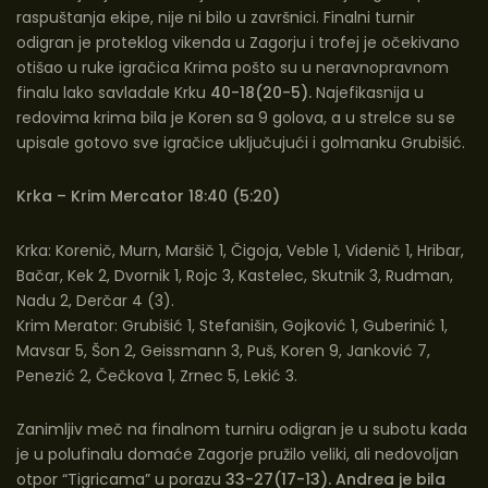
raspuštanja ekipe, nije ni bilo u završnici. Finalni turnir
odigran je proteklog vikenda u Zagorju i trofej je očekivano
otišao u ruke igračica Krima pošto su u neravnopravnom
finalu lako savladale Krku
40-18(20-5).
Najefikasnija u
redovima krima bila je Koren sa 9 golova, a u strelce su se
upisale gotovo sve igračice uključujući i golmanku Grubišić.
Krka – Krim Mercator 18:40 (5:20)
Krka: Korenič, Murn, Maršič 1, Čigoja, Veble 1, Videnič 1, Hribar,
Bačar, Kek 2, Dvornik 1, Rojc 3, Kastelec, Skutnik 3, Rudman,
Nadu 2, Derčar 4 (3).
Krim Merator: Grubišić 1, Stefanišin, Gojković 1, Guberinić 1,
Mavsar 5, Šon 2, Geissmann 3, Puš, Koren 9, Janković 7,
Penezić 2, Čečkova 1, Zrnec 5, Lekić 3.
Zanimljiv meč na finalnom turniru odigran je u subotu kada
je u polufinalu domaće Zagorje pružilo veliki, ali nedovoljan
otpor “Tigricama” u porazu
33-27(17-13).
Andrea je bila