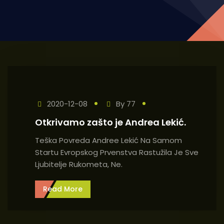
2020-12-08
By
77
Otkrivamo zašto je Andrea Lekić.
Teška Povreda Andree Lekić Na Samom
Startu Evropskog Prvenstva Rastužila Je Sve
Ljubitelje Rukometa, Ne.
Read More