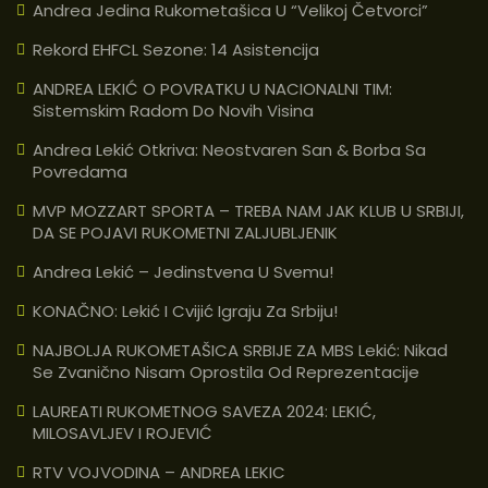
Andrea Jedina Rukometašica U “velikoj Četvorci”
Rekord EHFCL Sezone: 14 Asistencija
ANDREA LEKIĆ O POVRATKU U NACIONALNI TIM:
Sistemskim Radom Do Novih Visina
Andrea Lekić Otkriva: Neostvaren San & Borba Sa
Povredama
MVP MOZZART SPORTA – TREBA NAM JAK KLUB U SRBIJI,
DA SE POJAVI RUKOMETNI ZALJUBLJENIK
Andrea Lekić – Jedinstvena U Svemu!
KONAČNO: Lekić I Cvijić Igraju Za Srbiju!
NAJBOLJA RUKOMETAŠICA SRBIJE ZA MBS Lekić: Nikad
Se Zvanično Nisam Oprostila Od Reprezentacije
LAUREATI RUKOMETNOG SAVEZA 2024: LEKIĆ,
MILOSAVLJEV I ROJEVIĆ
RTV VOJVODINA – ANDREA LEKIC