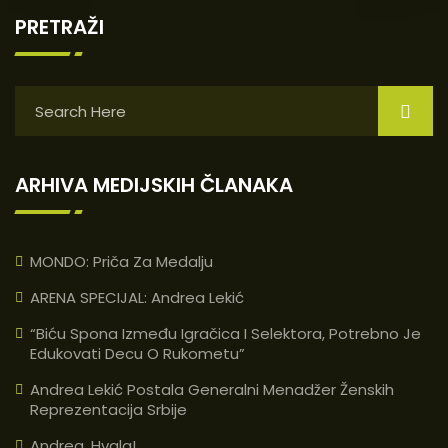
PRETRAŽI
ARHIVA MEDIJSKIH ČLANAKA
MONDO: Priča Za Medalju
ARENA SPECIJAL: Andrea Lekić
“Biću Spona Između Igračica I Selektora, Potrebno Je
Edukovati Decu O Rukometu”
Andrea Lekić Postala Generalni Menadžer Ženskih
Reprezentacija Srbije
Andrea, Hvala!