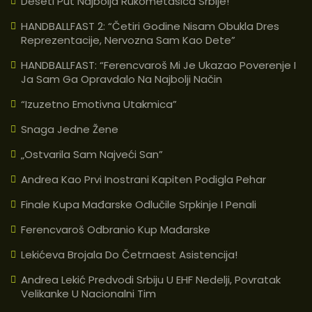
Deseti Put Najbolja Rukometasica Srbije!
HANDBALLFAST 2: “Četiri Godine Nisam Obukla Dres
Reprezentacije, Nervozna Sam Kao Dete”
HANDBALLFAST: “Ferencvaroš Mi Je Ukazao Poverenje I
Ja Sam Ga Opravdalo Na Najbolji Način
“Izuzetno Emotivna Utakmica”
Snaga Jedne Žene
„Ostvarila Sam Najveći San”
Andrea Kao Prvi Inostrani Kapiten Podigla Pehar
Finale Kupa Mađarske Odlučile Srpkinje I Penali
Ferencvaroš Odbranio Kup Mađarske
Lekićeva Brojala Do Četrnaest Asistencija!
Andrea Lekić Predvodi Srbiju U EHF Nedelji, Povratak
Velikanke U Nacionalni Tim