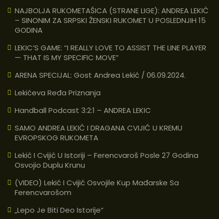
NAJBOLJA RUKOMETAŠICA (STRANE LIGE): ANDREA LEKIĆ
– SINONIM ZA SRPSKI ŽENSKI RUKOMET U POSLEDNJIH 15
GODINA
LEKIC’S GAME: “I REALLY LOVE TO ASSIST THE LINE PLAYER
— THAT IS MY SPECIFIC MOVE”
ARENA SPECIJAL: Gost Andrea Lekić / 06.09.2024.
Lekićeva Ređa Priznanja
Handball Podcast 3:2:1 – ANDREA LEKIC
SAMO ANDREA LEKIĆ I DRAGANA CVIJIĆ U KREMU
EVROPSKOG RUKOMETA
Lekić I Cvijić U Istoriji – Ferencvaroš Posle 27 Godina
Osvojio Duplu Krunu
(VIDEO) Lekić I Cvijić Osvojile Kup Mađarske Sa
Ferencvarošom
„Lepo Je Biti Deo Istorije“