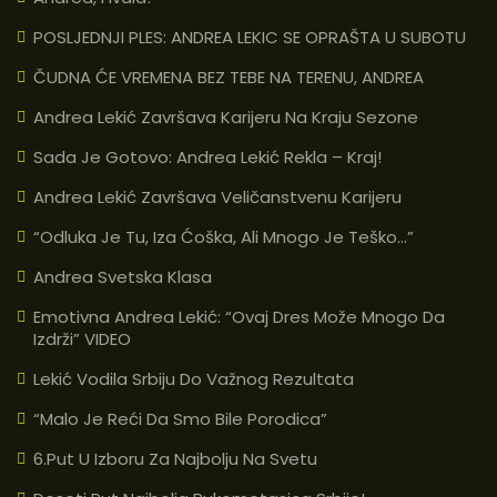
POSLJEDNJI PLES: ANDREA LEKIC SE OPRAŠTA U SUBOTU
ČUDNA ĆE VREMENA BEZ TEBE NA TERENU, ANDREA
Andrea Lekić Završava Karijeru Na Kraju Sezone
Sada Je Gotovo: Andrea Lekić Rekla – Kraj!
Andrea Lekić Završava Veličanstvenu Karijeru
“Odluka Je Tu, Iza Ćoška, Ali Mnogo Je Teško…”
Andrea Svetska Klasa
Emotivna Andrea Lekić: “Ovaj Dres Može Mnogo Da
Izdrži” VIDEO
Lekić Vodila Srbiju Do Važnog Rezultata
“Malo Je Reći Da Smo Bile Porodica”
6.put U Izboru Za Najbolju Na Svetu