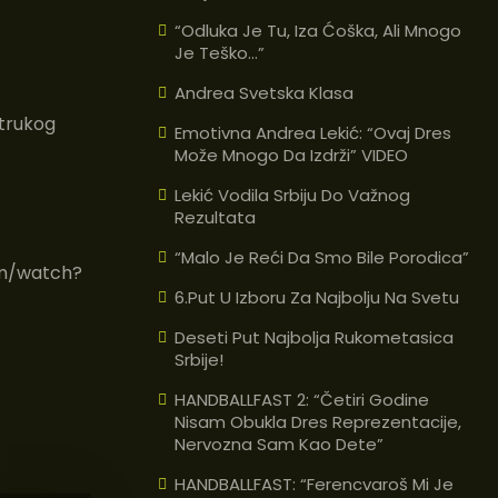
“Odluka Je Tu, Iza Ćoška, Ali Mnogo
Je Teško…”
Andrea Svetska Klasa
strukog
Emotivna Andrea Lekić: “Ovaj Dres
Može Mnogo Da Izdrži” VIDEO
Lekić Vodila Srbiju Do Važnog
Rezultata
“Malo Je Reći Da Smo Bile Porodica”
m/watch?
6.put U Izboru Za Najbolju Na Svetu
Deseti Put Najbolja Rukometasica
Srbije!
HANDBALLFAST 2: “Četiri Godine
Nisam Obukla Dres Reprezentacije,
Nervozna Sam Kao Dete”
HANDBALLFAST: “Ferencvaroš Mi Je