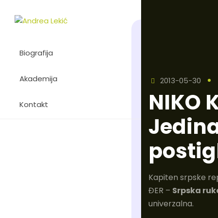
Biografija
Akademija
2013-05-30
NIKO 
Kontakt
Jedina
postig
Kapiten srpske re
ĐER –
Srpska ruk
univerzalna.