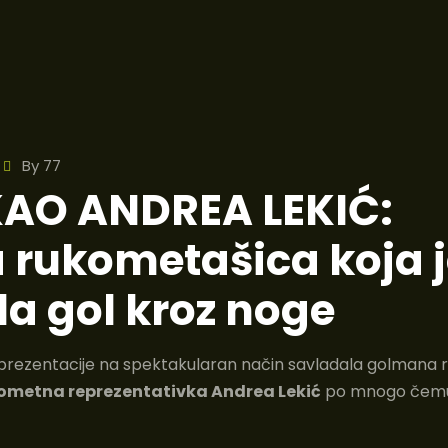
By
77
KAO ANDREA LEKIĆ:
 rukometašica koja 
la gol kroz noge
prezentacije na spektakularan način savladala golmana r
ometna reprezentativka Andrea Lekić
po mnogo čemu