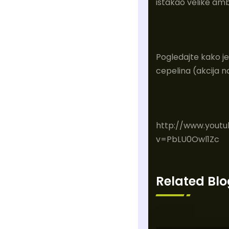
istakao velike amb
Pogledajte kako je
cepelina (akcija n
http://www.yout
v=PbLU0Owl1Zc
Related Blo