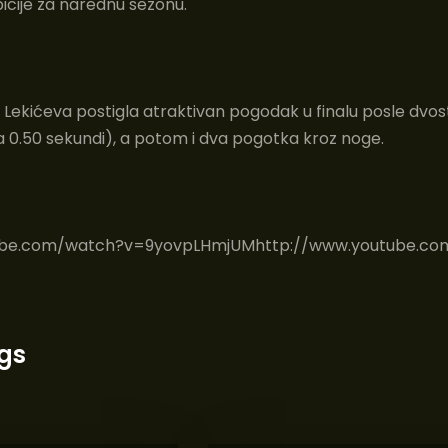
icije za narednu sezonu.
 Lekićeva postigla atraktivan pogodak u finalu posle dvo
a 0.50 sekundi), a potom i dva pogotka kroz noge.
ube.com/watch?v=9yovpLHmjUMhttp://www.youtube.co
gs