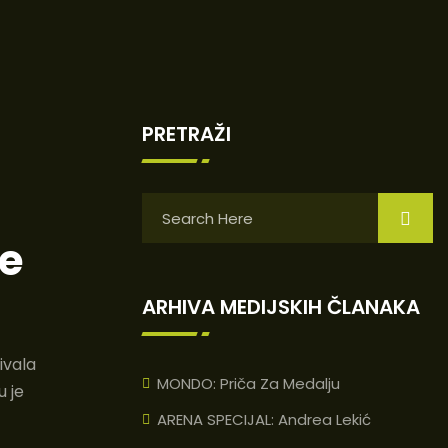
PRETRAŽI
je
ARHIVA MEDIJSKIH ČLANAKA
ivala
MONDO: Priča Za Medalju
 je
ARENA SPECIJAL: Andrea Lekić