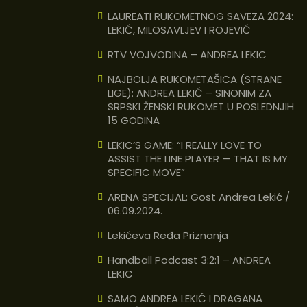
LAUREATI RUKOMETNOG SAVEZA 2024:
LEKIĆ, MILOSAVLJEV I ROJEVIĆ
RTV VOJVODINA – ANDREA LEKIC
NAJBOLJA RUKOMETAŠICA (STRANE
LIGE): ANDREA LEKIĆ – SINONIM ZA
SRPSKI ŽENSKI RUKOMET U POSLEDNJIH
15 GODINA
LEKIC’S GAME: “I REALLY LOVE TO
ASSIST THE LINE PLAYER — THAT IS MY
SPECIFIC MOVE”
ARENA SPECIJAL: Gost Andrea Lekić /
06.09.2024.
Lekićeva Ređa Priznanja
Handball Podcast 3:2:1 – ANDREA
LEKIC
SAMO ANDREA LEKIĆ I DRAGANA