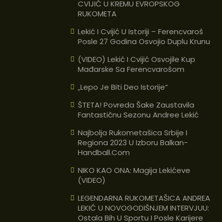
CVIJIĆ U KREMU EVROPSKOG
RUKOMETA
Lekić I Cvijić U Istoriji – Ferencvaroš
Posle 27 Godina Osvojio Duplu Krunu
(VIDEO) Lekić I Cvijić Osvojile Kup
Mađarske Sa Ferencvarošom
„Lepo Je Biti Deo Istorije“
ŠTETA! Povreda Šake Zaustavila
Fantastičnu Sezonu Andree Lekić
Najbolja Rukometašica Srbije I
Regiona 2023 U Izboru Balkan-
Handball.com
NIKO KAO ONA: Magija Lekićeve
(VIDEO)
LEGENDARNA RUKOMETAŠICA ANDREA
LEKIĆ U NOVOGODIŠNJEM INTERVJUU:
Ostala Bih U Sportu I Posle Karijere