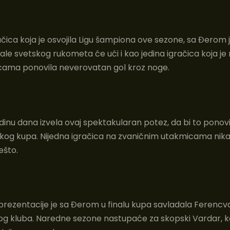
ačica koja je osvojila Ligu šampiona ove sezone, sa Đerom j
nale svetskog rukometa će ući i kao jedina igračica koja je
cama ponovila neverovatan gol kroz noge.
dinu dana izvela ovaj spektakularan potez, da bi to ponovi
kog kupa. Nijedna igračica na zvaničnim utakmicama nika
ešto.
prezentacije je sa Đerom u finalu kupa savladala Ferencva
og kluba. Naredne sezone nastupaće za skopski Vardar, koj