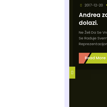
2017-12-20
Andrea za
dolazi.
Ne Želi Da Se Vr
Se Raduje Svem
Reprezentacijo
Read More