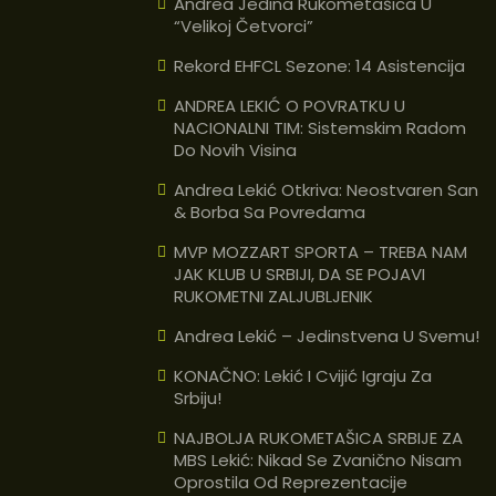
Andrea Jedina Rukometašica U
“velikoj Četvorci”
Rekord EHFCL Sezone: 14 Asistencija
ANDREA LEKIĆ O POVRATKU U
NACIONALNI TIM: Sistemskim Radom
Do Novih Visina
Andrea Lekić Otkriva: Neostvaren San
& Borba Sa Povredama
MVP MOZZART SPORTA – TREBA NAM
JAK KLUB U SRBIJI, DA SE POJAVI
RUKOMETNI ZALJUBLJENIK
Andrea Lekić – Jedinstvena U Svemu!
KONAČNO: Lekić I Cvijić Igraju Za
Srbiju!
NAJBOLJA RUKOMETAŠICA SRBIJE ZA
MBS Lekić: Nikad Se Zvanično Nisam
Oprostila Od Reprezentacije