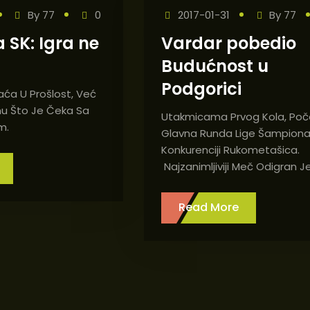
By
77
0
2017-01-31
By
77
 SK: Igra ne
Vardar pobedio
Budućnost u
Podgorici
aća U Prošlost, Već
u Što Je Čeka Sa
Utakmicama Prvog Kola, Poč
m.
Glavna Runda Lige Šampiona
Konkurenciji Rukometašica.
Najzanimljiviji Meč Odigran Je
Read More