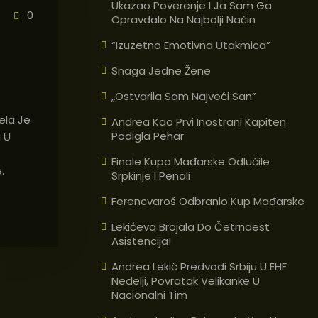
Ukazao Poverenje I Ja Sam Ga
0
Opravdalo Na Najbolji Način
“Izuzetno Emotivna Utakmica”
Snaga Jedne Žene
„Ostvarila Sam Najveći San”
ela Je
Andrea Kao Prvi Inostrani Kapiten
Podigla Pehar
 U
Finale Kupa Mađarske Odlučile
.
Srpkinje I Penali
Ferencvaroš Odbranio Kup Mađarske
Lekićeva Brojala Do Četrnaest
Asistencija!
Andrea Lekić Predvodi Srbiju U EHF
Nedelji, Povratak Velikanke U
Nacionalni Tim