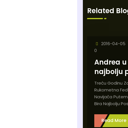
Related Blo
2016-04-05
0
Andrea u 
najbolju 
Treću Godinu Z
Rukometna Fed
Navijača Putem 
Bira Najbolju Po
Read More