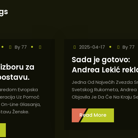
gs
By
77
2025-04-17
By
77
Sada je gotovo:
izboru za
Andrea Lekić rekl
postavu.
Jedna Od Najvećih Zvezda Sr
aredom Evropska
Svetskog Rukometa, Andrea L
eracija Uz Pomoć
Objavila Je Da Će Na Kraju S
On-Line Glasanja,
stavu Ženske.
Read More