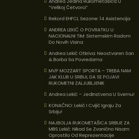
Andrea Jedina Rukometašica U
“velikoj Četvorci”
Rekord EHFCL Sezone: 14 Asistencija
ANDREA LEKIĆ O POVRATKU U
NACIONALNI TIM: Sistemskim Radom
Do Novih Visina
Andrea Lekić Otkriva: Neostvaren San
& Borba Sa Povredama
MVP MOZZART SPORTA – TREBA NAM
JAK KLUB U SRBIJI, DA SE POJAVI
RUKOMETNI ZALJUBLJENIK
Andrea Lekić – Jedinstvena U Svemu!
KONAČNO: Lekić I Cvijić Igraju Za
Srbiju!
NAJBOLJA RUKOMETAŠICA SRBIJE ZA
MBS Lekić: Nikad Se Zvanično Nisam
Oprostila Od Reprezentacije