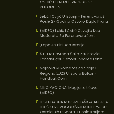
CVIJIĆ U KREMU EVROPSKOG
RUKOMETA
Lekić I Cvijić U Istoriji – Ferencvaroš
Posle 27 Godina Osvojio Duplu Krunu
(VIDEO) Lekić I Cvijić Osvojile Kup
Mađarske Sa Ferencvarošom
„Lepo Je Biti Deo Istorije“
ŠTETA! Povreda Šake Zaustavila
Fantastičnu Sezonu Andree Lekić
Najbolja Rukometašica Srbije I
Regiona 2023 U Izboru Balkan-
Handball.com
NIKO KAO ONA: Magija Lekićeve
(VIDEO)
LEGENDARNA RUKOMETAŠICA ANDREA
LEKIĆ U NOVOGODIŠNJEM INTERVJUU:
Ostala Bih U Sportu I Posle Karijere