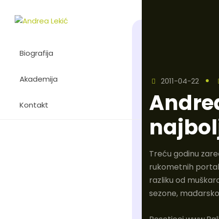
Biografija
Akademija
2011-04-22
Andrea
Kontakt
najbol
Treću godinu zare
rukometnih portal
razliku od muškara
sezone, mađarskog 