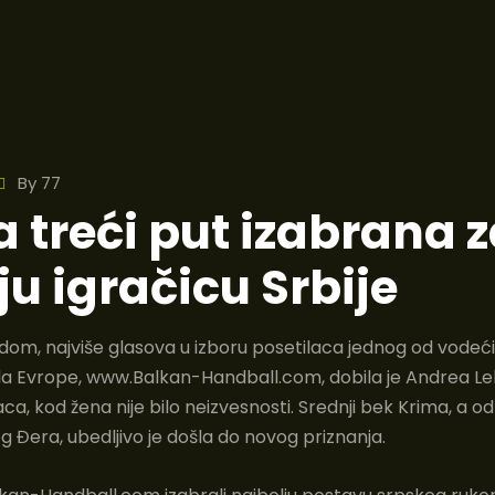
By
77
 treći put izabrana 
ju igračicu Srbije
dom, najviše glasova u izboru posetilaca jednog od vodeć
a Evrope, www.Balkan-Handball.com, dobila je Andrea Lek
ca, kod žena nije bilo neizvesnosti. Srednji bek Krima, a o
Đera, ubedljivo je došla do novog priznanja.