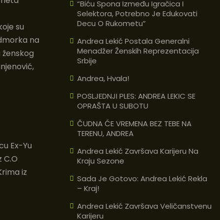
ometa
“Biću Spona Između Igračica I
Selektora, Potrebno Je Edukovati
Decu O Rukometu”
koje su
sedmorka na
Andrea Lekić Postala Generalni
Menadžer Ženskih Reprezentacija
g ženskog
Srbije
njenović,
Andrea, Hvala!
POSLJEDNJI PLES: ANDREA LEKIC SE
OPRAŠTA U SUBOTU
ČUDNA ĆE VREMENA BEZ TEBE NA
TERENU, ANDREA
icu Ex-Yu
Andrea Lekić Završava Karijeru Na
z C.O
Kraju Sezone
Krima iz
Sada Je Gotovo: Andrea Lekić Rekla
– Kraj!
Andrea Lekić Završava Veličanstvenu
Karijeru