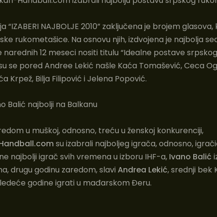
kan-Handball.com izabrali najbolju postavu srpskog ruk
ja “IZABERI NAJBOLJE 2010” zaključena je brojem glasova, 
pske rukometašice. Na osnovu njih, izdvojena je najbolja 
e narednih 12 meseci nositi titulu “Idealne postave srpsko
 su se pored Andree Lekić našle Kaća Tomašević, Ceca Og
a Krpež, Bilja Filipović i Jelena Popović.
o Balić najbolji na Balkanu
edom u muškoj, odnosno, treću u ženskoj konkurenciji,
Handball.com
su izabrali najboljeg igrača, odnosno, igrač
ine najbolji igrač svih vremena u izboru IHF-a,
Ivano Balić
i
na, drugu godinu zaredom, slavi
Andrea Lekić
, srednji bek 
 sledeće godine igrati u mađarskom Đeru.