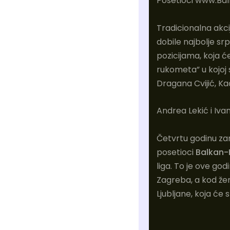
Posetioci www.Bal
Tradicionalna akci
dobile najbolje sr
pozicijama, koja ć
rukometa” u kojoj
Dragana Cvijić, Kać
Andrea Lekić i Ivan
Četvrtu godinu zar
posetioci
Balkan-
liga. To je ove god
Zagreba, a kod že
Ljubljane, koja će