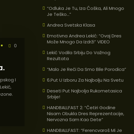
“Odluka Je Tu, Iza Ćoška, Ali Mnogo
Je Teško…”
Andrea Svetska Klasa
Emotivna Andrea Lekić: “Ovaj Dres
Može Mnogo Da Izdrži” VIDEO
0
Lekić Vodila Srbiju Do Važnog
Rezultata
a.
“Malo Je Reći Da Smo Bile Porodica”
pskog I
6.put U Izboru Za Najbolju Na Svetu
ekić,
Deseti Put Najbolja Rukometasica
ezone.
Srbije!
HANDBALLFAST 2: “Četiri Godine
Nisam Obukla Dres Reprezentacije,
Nervozna Sam Kao Dete”
HANDBALLFAST: “Ferencvaroš Mi Je