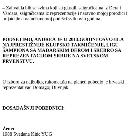
– Zahvalila bih se svima koji su glasali, saigračicama iz Đera i
Vardara, saigračicama iz reprezentacije i naravno mojoj porodici i
prijateljima na neizmernoj podršci svih ovih godina.
PODSETIMO, ANDREA JE U 2013.GODINI OSVOJILA
NAJPRESTIŽNIJE KLUPSKO TAKMIČENJE, LIGU
ŠAMPIONA SA MAĐARSKIM ĐEROM I SREBRO SA
REPREZENTACIJOM SRBIJE NA SVETSKOM
PRVENSTVU.
U izboru za najboljeg rukometaša na planeti pobedio je hrvatski
reprezentativac Domagoj Duvnjak.
DOSADAŠNJI POBEDNICI:
Žene:
1988 Svetlana Kitic YUG