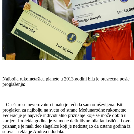
Najbolja rukometašica planete u 2013.godini bila je presrećna posle
proglašenja:
– Osećam se neverovatno i malo je reći da sam oduševljena. Biti
proglašen za najbolju na svetu od strane Međunarodne rukometne
Federacije je najveće individualno priznanje koje se može dobiti u
karijeri. Protekla godina je za mene definitivno bila fantastična i ovo
priznanje je mali deo slagalice koji je nedostajao da ostane godina iz
snova – rekla je Andrea i dodala: