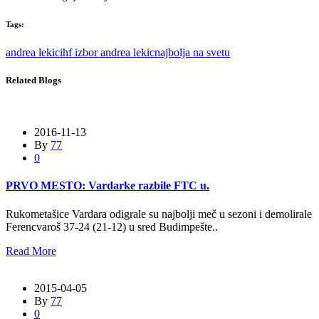
Tags:
andrea lekic
ihf izbor andrea lekic
najbolja na svetu
Related Blogs
2016-11-13
By
77
0
PRVO MESTO: Vardarke razbile FTC u.
Rukometašice Vardara odigrale su najbolji meč u sezoni i demolirale
Ferencvaroš 37-24 (21-12) u sred Budimpešte..
Read More
2015-04-05
By
77
0