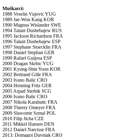
Muškarci:
1988 Veselin Vujovic YUG
1989 Jae-Won Kang KOR
1990 Magnus Wislander SWE
1994 Talant Dushebajew RUS
1995 Jackson Richardson FRA
1996 Talant Dushebajew ESP
1997 Stephane Stoecklin FRA
1998 Daniel Stephan GER
1999 Rafael Guijosa ESP
2000 Dragan Skrbic YUG
2001 Kyung-Shin Yoon KOR
2002 Bertrand Gille FRA
2003 Ivano Balic CRO
2004 Henning Fritz GER
2005 Arpad Sterbik SCG
2006 Ivano Balic CRO
2007 Nikola Karabatic FRA
2008 Thierry Omeyer FRA
2009 Slawomir Szmal POL
2010 Filip Jicha CZE
2011 Mikkel Hansen DEN
2012 Daniel Narcisse FRA
2013: Domagoj Duvnjak CRO