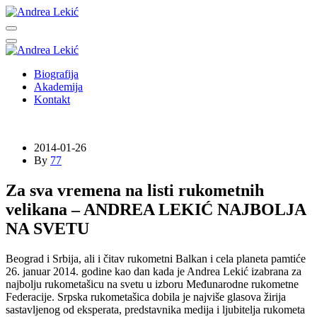
Biografija
Akademija
Kontakt
2014-01-26
By
77
Za sva vremena na listi rukometnih
velikana – ANDREA LEKIĆ NAJBOLJA
NA SVETU
Beograd i Srbija, ali i čitav rukometni Balkan i cela planeta pamtiće
26. januar 2014. godine kao dan kada je Andrea Lekić izabrana za
najbolju rukometašicu na svetu u izboru Međunarodne rukometne
Federacije. Srpska rukometašica dobila je najviše glasova žirija
sastavljenog od eksperata, predstavnika medija i ljubitelja rukometa