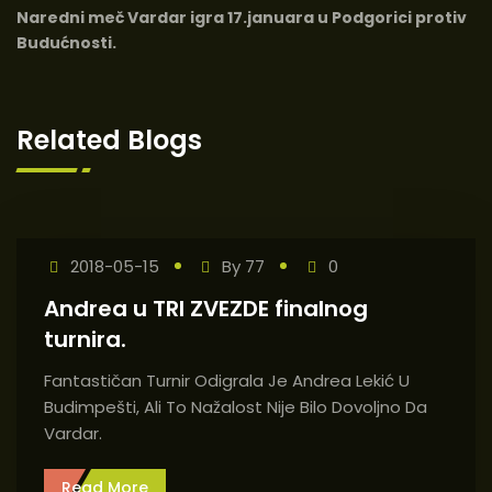
Naredni meč Vardar igra 17.januara u Podgorici protiv
Budućnosti.
Related Blogs
2018-05-15
By
77
0
Andrea u TRI ZVEZDE finalnog
turnira.
Fantastičan Turnir Odigrala Je Andrea Lekić U
Budimpešti, Ali To Nažalost Nije Bilo Dovoljno Da
Vardar.
Read More