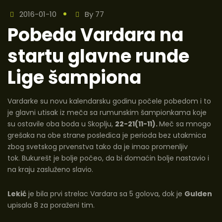
2016-01-10
By
77
Pobeda Vardara na
startu glavne runde
Lige šampiona
Vardarke su novu kalendarsku godinu počele pobedom i to
je glavni utisak iz meča sa rumunskim šampionkama koje
su ostavile oba boda u Skoplju,
22-21(11-11).
Meč sa mnogo
grešaka na obe strane posledica je perioda bez utakmica
zbog svetskog prvenstva tako da je imao promenljiv
tok. Bukurešt je bolje počeo, da bi domaćin bolje nastavio i
na kraju zasluženo slavio.
Lekić
je bila prvi strelac Vardara sa 5 golova, dok je
Gulden
upisala 8 za poraženi tim.